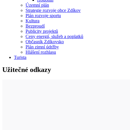
Územní plán
Strategie rozvoje obce Zdíkov
Plán rozvoje sportu
Kultura
Bezproudí
Publicity projektů
Ceny energií, služeb a poplatků
Občasník Zdíkovsko
Plán zimní údržby
Hlášení rozhlasu
Turista
Užitečné odkazy