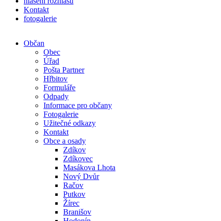
hlášení rozhlasu
Kontakt
fotogalerie
Občan
Obec
Úřad
Pošta Partner
Hřbitov
Formuláře
Odpady
Informace pro občany
Fotogalerie
Užitečné odkazy
Kontakt
Obce a osady
Zdíkov
Zdíkovec
Masákova Lhota
Nový Dvůr
Račov
Putkov
Žírec
Branišov
Hodonín