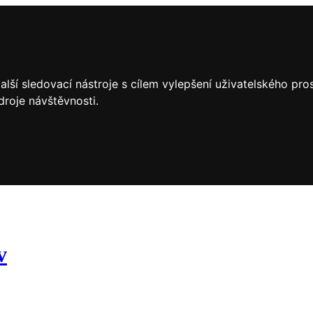
lší sledovací nástroje s cílem vylepšení uživatelského pr
droje návštěvnosti.
v