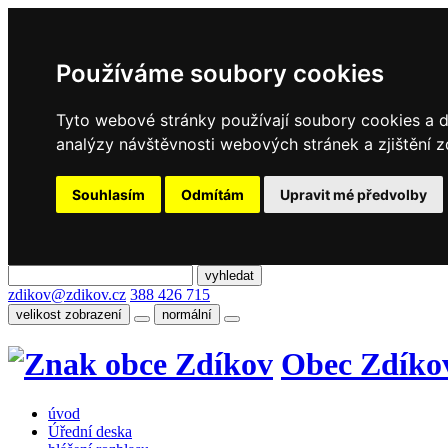
Používáme soubory cookies
Tyto webové stránky používají soubory cookies a da
analýzy návštěvnosti webových stránek a zjištění z
Souhlasím
Odmítám
Upravit mé předvolby
zdikov@zdikov.cz
388 426 715
velikost zobrazení
normální
Obec Zdíko
úvod
Úřední deska