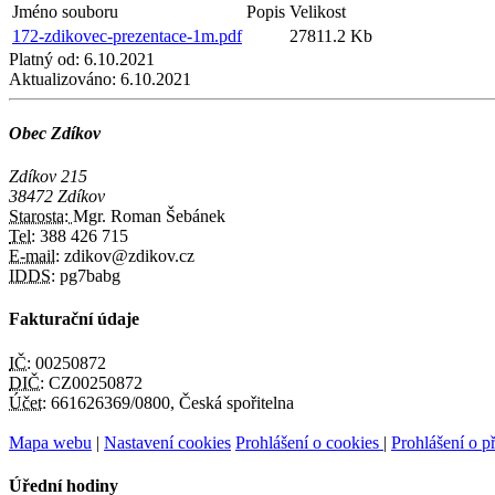
Jméno souboru
Popis
Velikost
172-zdikovec-prezentace-1m.pdf
27811.2 Kb
Platný od:
6.10.2021
Aktualizováno:
6.10.2021
Obec Zdíkov
Zdíkov 215
38472 Zdíkov
Starosta:
Mgr. Roman Šebánek
Tel:
388 426 715
E-mail:
zdikov@zdikov.cz
IDDS:
pg7babg
Fakturační údaje
IČ:
00250872
DIČ:
CZ00250872
Účet:
661626369/0800, Česká spořitelna
Mapa webu
|
Nastavení cookies
Prohlášení o cookies
|
Prohlášení o př
Úřední hodiny