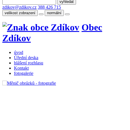
zdikov@zdikov.cz
388 426 715
velikost zobrazení
normální
Obec
Zdíkov
úvod
Úřední deska
hlášení rozhlasu
Kontakt
fotogalerie