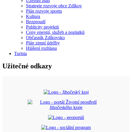
Územní plán
Strategie rozvoje obce Zdíkov
Plán rozvoje sportu
Kultura
Bezproudí
Publicity projektů
Ceny energií, služeb a poplatků
Občasník Zdíkovsko
Plán zimní údržby
Hlášení rozhlasu
Turista
Užitečné odkazy