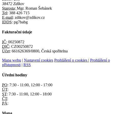
38472 Zdíkov
Starosta:
Mgr. Roman Šebánek
Tel:
388 426 715
E-mail:
zdikov@zdikov.cz
IDDS:
pg7babg
Fakturační údaje
IČ:
00250872
DIČ:
CZ00250872
Účet:
661626369/0800, Česká spořitelna
Mapa webu
|
Nastavení cookies
Prohlášení o cookies
|
Prohlášení o
přístupnosti
|
RSS
Úřední hodiny
PO:
7:30 - 11:00, 12:00 - 17:00
ÚT:
ST:
7:30 - 11:00, 12:00 - 18:00
ČT:
PÁ:
Mapa