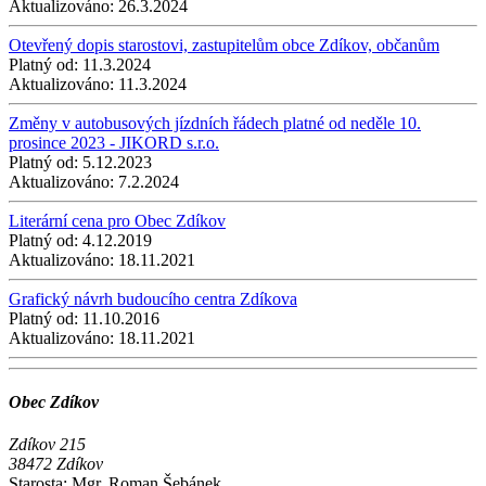
Aktualizováno:
26.3.2024
Otevřený dopis starostovi, zastupitelům obce Zdíkov, občanům
Platný od:
11.3.2024
Aktualizováno:
11.3.2024
Změny v autobusových jízdních řádech platné od neděle 10.
prosince 2023 - JIKORD s.r.o.
Platný od:
5.12.2023
Aktualizováno:
7.2.2024
Literární cena pro Obec Zdíkov
Platný od:
4.12.2019
Aktualizováno:
18.11.2021
Grafický návrh budoucího centra Zdíkova
Platný od:
11.10.2016
Aktualizováno:
18.11.2021
Obec Zdíkov
Zdíkov 215
38472 Zdíkov
Starosta:
Mgr. Roman Šebánek