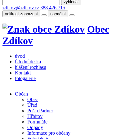
zdikov@zdikov.cz
388 426 715
velikost zobrazení
normální
Obec
Zdíkov
úvod
Úřední deska
hlášení rozhlasu
Kontakt
fotogalerie
Občan
Obec
Úřad
Pošta Partner
Hřbitov
Formuláře
Odpady
Informace pro občany
Fotogalerie