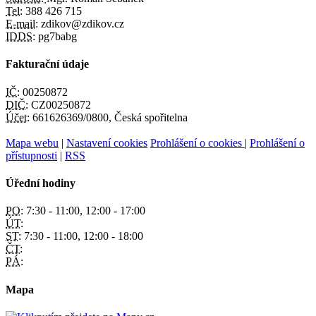
Tel:
388 426 715
E-mail:
zdikov@zdikov.cz
IDDS:
pg7babg
Fakturační údaje
IČ:
00250872
DIČ:
CZ00250872
Účet:
661626369/0800, Česká spořitelna
Mapa webu
|
Nastavení cookies
Prohlášení o cookies
|
Prohlášení o
přístupnosti
|
RSS
Úřední hodiny
PO:
7:30 - 11:00, 12:00 - 17:00
ÚT:
ST:
7:30 - 11:00, 12:00 - 18:00
ČT:
PÁ:
Mapa