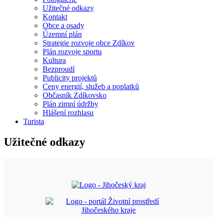
Užitečné odkazy
Kontakt
Obce a osady
Územní plán
Strategie rozvoje obce Zdíkov
Plán rozvoje sportu
Kultura
Bezproudí
Publicity projektů
Ceny energií, služeb a poplatků
Občasník Zdíkovsko
Plán zimní údržby
Hlášení rozhlasu
Turista
Užitečné odkazy