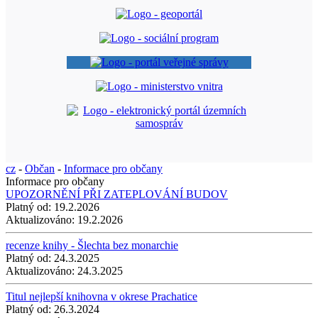
cz
-
Občan
-
Informace pro občany
Informace pro občany
UPOZORNĚNÍ PŘI ZATEPLOVÁNÍ BUDOV
Platný od:
19.2.2026
Aktualizováno:
19.2.2026
recenze knihy - Šlechta bez monarchie
Platný od:
24.3.2025
Aktualizováno:
24.3.2025
Titul nejlepší knihovna v okrese Prachatice
Platný od:
26.3.2024