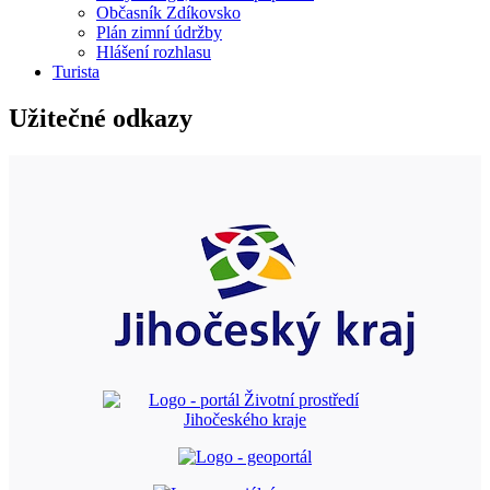
Občasník Zdíkovsko
Plán zimní údržby
Hlášení rozhlasu
Turista
Užitečné odkazy