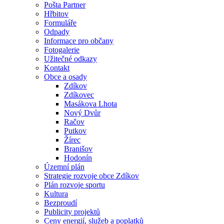
Pošta Partner
Hřbitov
Formuláře
Odpady
Informace pro občany
Fotogalerie
Užitečné odkazy
Kontakt
Obce a osady
Zdíkov
Zdíkovec
Masákova Lhota
Nový Dvůr
Račov
Putkov
Žírec
Branišov
Hodonín
Územní plán
Strategie rozvoje obce Zdíkov
Plán rozvoje sportu
Kultura
Bezproudí
Publicity projektů
Ceny energií, služeb a poplatků