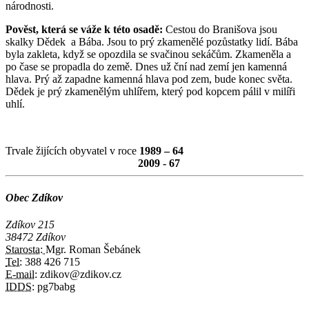
národnosti.
Pověst, která se váže k této osadě:
Cestou do Branišova jsou
skalky Dědek a Bába. Jsou to prý zkamenělé pozůstatky lidí. Bába
byla zakleta, když se opozdila se svačinou sekáčům. Zkameněla a
po čase se propadla do země. Dnes už ční nad zemí jen kamenná
hlava. Prý až zapadne kamenná hlava pod zem, bude konec světa.
Dědek je prý zkamenělým uhlířem, který pod kopcem pálil v milíři
uhlí.
Trvale žijících obyvatel v roce
1989 – 64
2009 - 67
Obec Zdíkov
Zdíkov 215
38472 Zdíkov
Starosta:
Mgr. Roman Šebánek
Tel:
388 426 715
E-mail:
zdikov@zdikov.cz
IDDS:
pg7babg