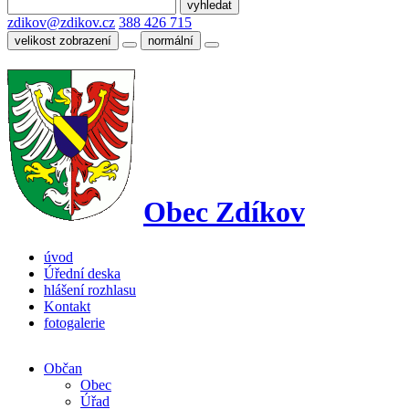
zdikov@zdikov.cz
388 426 715
velikost zobrazení
normální
Obec Zdíkov
úvod
Úřední deska
hlášení rozhlasu
Kontakt
fotogalerie
Občan
Obec
Úřad