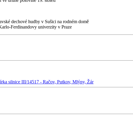
n ve druhé polovině 19. století
umavské dechové hudby v Sušici na rodném domě
arlo-Ferdinandovy univerzity v Praze
rka silnice III/14517 - Račov, Putkov, Mlýny, Žár