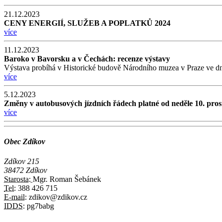
21.12.2023
CENY ENERGIÍ, SLUŽEB A POPLATKŮ 2024
více
11.12.2023
Baroko v Bavorsku a v Čechách: recenze výstavy
Výstava probíhá v Historické budově Národního muzea v Praze ve dn
více
5.12.2023
Změny v autobusových jízdních řádech platné od neděle 10. pros
více
Obec Zdíkov
Zdíkov 215
38472 Zdíkov
Starosta:
Mgr. Roman Šebánek
Tel:
388 426 715
E-mail:
zdikov@zdikov.cz
IDDS:
pg7babg