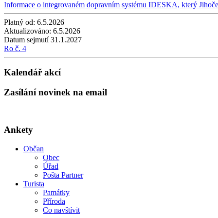
Informace o integrovaném dopravním systému IDESKA, který Jihočesk
Platný od:
6.5.2026
Aktualizováno:
6.5.2026
Datum sejmutí
31.1.2027
Ro č. 4
Kalendář akcí
Zasílání novinek na email
Ankety
Občan
Obec
Úřad
Pošta Partner
Turista
Památky
Příroda
Co navštívit