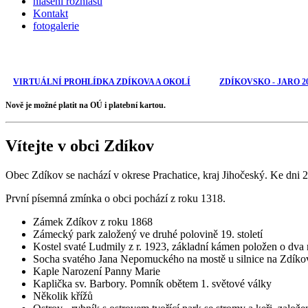
hlášení rozhlasu
Kontakt
fotogalerie
VIRTUÁLNÍ PROHLÍDKA ZDÍKOVA A OKOLÍ
ZDÍKOVSKO - JARO 2
Nově je možné platit na OÚ i platební kartou.
Vítejte v obci Zdíkov
Obec Zdíkov se nachází v okrese Prachatice, kraj Jihočeský. Ke dni 2
První písemná zmínka o obci pochází z roku 1318.
Zámek Zdíkov z roku 1868
Zámecký park založený ve druhé polovině 19. století
Kostel svaté Ludmily z r. 1923, základní kámen položen o dva 
Socha svatého Jana Nepomuckého na mostě u silnice na Zdíko
Kaple Narození Panny Marie
Kaplička sv. Barbory. Pomník obětem 1. světové války
Několik křížů