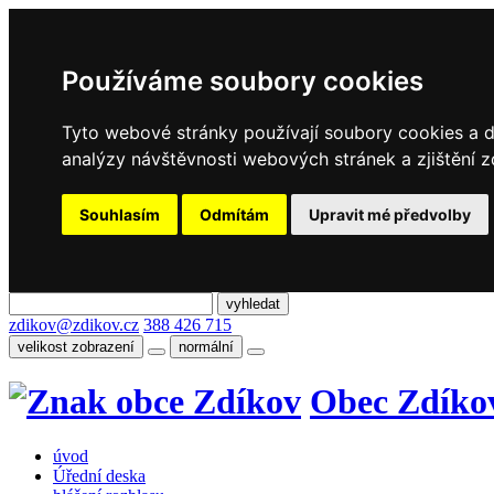
Používáme soubory cookies
Tyto webové stránky používají soubory cookies a da
analýzy návštěvnosti webových stránek a zjištění z
Souhlasím
Odmítám
Upravit mé předvolby
zdikov@zdikov.cz
388 426 715
velikost zobrazení
normální
Obec Zdíko
úvod
Úřední deska