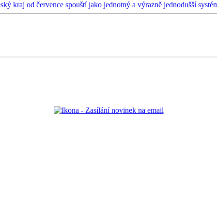
ý kraj od července spouští jako jednotný a výrazně jednodušší systé