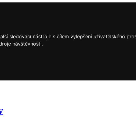
lší sledovací nástroje s cílem vylepšení uživatelského pr
droje návštěvnosti.
v