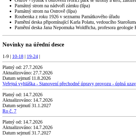
Ostrov - rybník s ostrovem tvořící park se stromy a keři, založe
Památný strom na nádvoří zámku (lípa)
Památný strom na Ostrově (lípa)
Roubenka z roku 1926 v seznamu Památkového úřadu
Pamětní deska připomínající Karla Polatu, vedoucího Staroš
Pamětní deska Jana Nepomuka Woldřicha, profesora geologie K
Novinky na úřední desce
1-9
|
10-18
|
19-24
|
Platný od:
27.7.2026
Aktualizováno:
27.7.2026
Datum sejmutí
11.8.2026
Veřejná vyhláška - Stanovení přechodné úpravy provozu - úplná uzaví
Platný od:
14.7.2026
Aktualizováno:
14.7.2026
Datum sejmutí
31.1.2027
Ro č. 7
Platný od:
14.7.2026
Aktualizováno:
14.7.2026
Datum sejmutí
31.7.2027