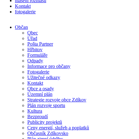
hlášení rozhlasu
Kontakt
fotogalerie
Občan
Obec
Úřad
Pošta Partner
Hřbitov
Formuláře
Odpady
Informace pro občany
Fotogalerie
Užitečné odkazy
Kontakt
Obce a osady
Územní plán
Strategie rozvoje obce Zdíkov
Plán rozvoje sportu
Kultura
Bezproudí
Publicity projektů
Ceny energií, služeb a poplatků
Občasník Zdíkovsko
Plán zimní údržby