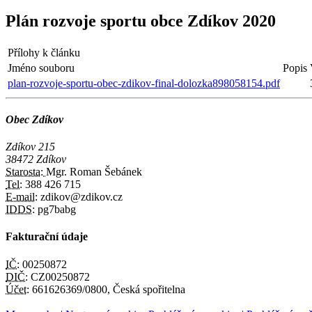
Plán rozvoje sportu obce Zdíkov 2020
Přílohy k článku
Jméno souboru
Popis
plan-rozvoje-sportu-obec-zdikov-final-dolozka898058154.pdf
Obec Zdíkov
Zdíkov 215
38472 Zdíkov
Starosta:
Mgr. Roman Šebánek
Tel:
388 426 715
E-mail:
zdikov@zdikov.cz
IDDS:
pg7babg
Fakturační údaje
IČ:
00250872
DIČ:
CZ00250872
Účet:
661626369/0800, Česká spořitelna