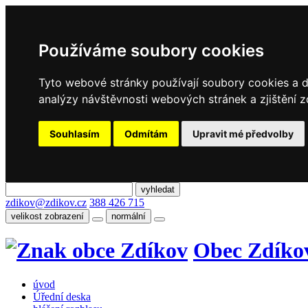
Používáme soubory cookies
Tyto webové stránky používají soubory cookies a da
analýzy návštěvnosti webových stránek a zjištění z
Souhlasím
Odmítám
Upravit mé předvolby
zdikov@zdikov.cz
388 426 715
velikost zobrazení
normální
Obec Zdíko
úvod
Úřední deska