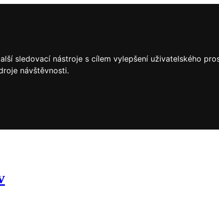
lší sledovací nástroje s cílem vylepšení uživatelského pr
droje návštěvnosti.
v