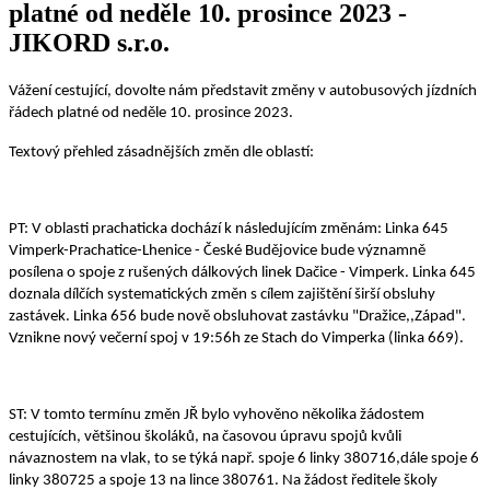
platné od neděle 10. prosince 2023 -
JIKORD s.r.o.
Vážení cestující, dovolte nám představit změny v autobusových jízdních
řádech platné od neděle 10. prosince 2023.
Textový přehled zásadnějších změn dle oblastí:
PT: V oblasti prachaticka dochází k následujícím změnám: Linka 645
Vimperk-Prachatice-Lhenice - České Budějovice bude významně
posílena o spoje z rušených dálkových linek Dačice - Vimperk. Linka 645
doznala dílčích systematických změn s cílem zajištění širší obsluhy
zastávek. Linka 656 bude nově obsluhovat zastávku "Dražice,,Západ".
Vznikne nový večerní spoj v 19:56h ze Stach do Vimperka (linka 669).
ST: V tomto termínu změn JŘ bylo vyhověno několika žádostem
cestujících, většinou školáků, na časovou úpravu spojů kvůli
návaznostem na vlak, to se týká např. spoje 6 linky 380716,dále spoje 6
linky 380725 a spoje 13 na lince 380761. Na žádost ředitele školy