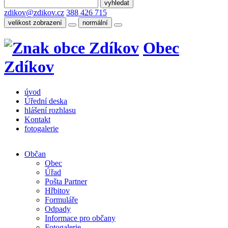
zdikov@zdikov.cz
388 426 715
velikost zobrazení
normální
Obec
Zdíkov
úvod
Úřední deska
hlášení rozhlasu
Kontakt
fotogalerie
Občan
Obec
Úřad
Pošta Partner
Hřbitov
Formuláře
Odpady
Informace pro občany
Fotogalerie