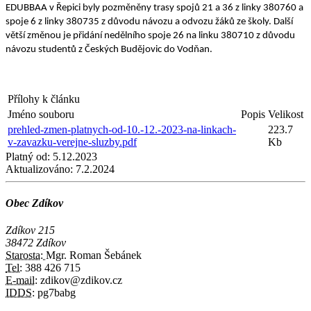
EDUBBAA v Řepici byly pozměněny trasy spojů 21 a 36 z linky 380760 a
spoje 6 z linky 380735 z důvodu návozu a odvozu žáků ze školy. Další
větší změnou je přidání nedělního spoje 26 na linku 380710 z důvodu
návozu studentů z Českých Budějovic do Vodňan.
Přílohy k článku
Jméno souboru
Popis
Velikost
prehled-zmen-platnych-od-10.-12.-2023-na-linkach-
223.7
v-zavazku-verejne-sluzby.pdf
Kb
Platný od:
5.12.2023
Aktualizováno:
7.2.2024
Obec Zdíkov
Zdíkov 215
38472 Zdíkov
Starosta:
Mgr. Roman Šebánek
Tel:
388 426 715
E-mail:
zdikov@zdikov.cz
IDDS:
pg7babg