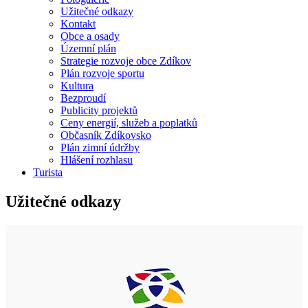
Užitečné odkazy
Kontakt
Obce a osady
Územní plán
Strategie rozvoje obce Zdíkov
Plán rozvoje sportu
Kultura
Bezproudí
Publicity projektů
Ceny energií, služeb a poplatků
Občasník Zdíkovsko
Plán zimní údržby
Hlášení rozhlasu
Turista
Užitečné odkazy