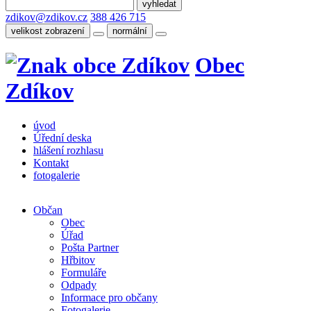
zdikov@zdikov.cz
388 426 715
velikost zobrazení
normální
Obec
Zdíkov
úvod
Úřední deska
hlášení rozhlasu
Kontakt
fotogalerie
Občan
Obec
Úřad
Pošta Partner
Hřbitov
Formuláře
Odpady
Informace pro občany
Fotogalerie