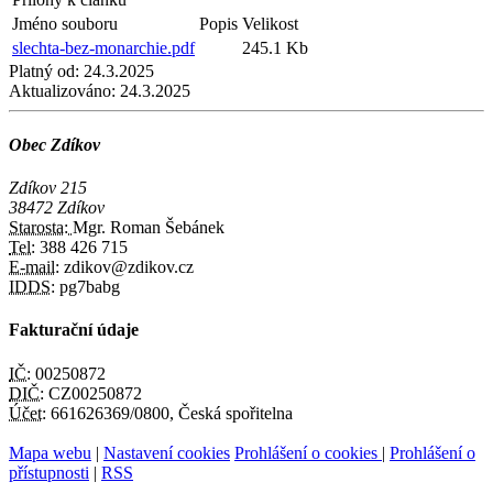
Jméno souboru
Popis
Velikost
slechta-bez-monarchie.pdf
245.1 Kb
Platný od:
24.3.2025
Aktualizováno:
24.3.2025
Obec Zdíkov
Zdíkov 215
38472 Zdíkov
Starosta:
Mgr. Roman Šebánek
Tel:
388 426 715
E-mail:
zdikov@zdikov.cz
IDDS:
pg7babg
Fakturační údaje
IČ:
00250872
DIČ:
CZ00250872
Účet:
661626369/0800, Česká spořitelna
Mapa webu
|
Nastavení cookies
Prohlášení o cookies
|
Prohlášení o
přístupnosti
|
RSS