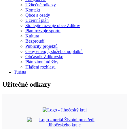
Užitečné odkazy
Kontakt
Obce a osady
Územní plán
Strategie rozvoje obce Zdíkov
Plán rozvoje sportu
Kultura
Bezproudí
Publicity projektů
Ceny energií, služeb a poplatků
Občasník Zdíkovsko
Plán zimní údržby
Hlášení rozhlasu
Turista
Užitečné odkazy