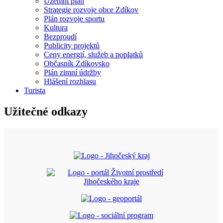
Územní plán
Strategie rozvoje obce Zdíkov
Plán rozvoje sportu
Kultura
Bezproudí
Publicity projektů
Ceny energií, služeb a poplatků
Občasník Zdíkovsko
Plán zimní údržby
Hlášení rozhlasu
Turista
Užitečné odkazy