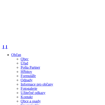
❙❙
Občan
Obec
Úřad
Pošta Partner
Hřbitov
Formuláře
Odpady
Informace pro občany
Fotogalerie
Užitečné odkazy
Kontakt
Obce a osady