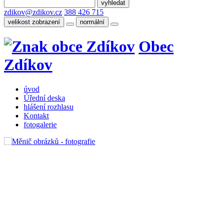
zdikov@zdikov.cz
388 426 715
velikost zobrazení
normální
Obec
Zdíkov
úvod
Úřední deska
hlášení rozhlasu
Kontakt
fotogalerie