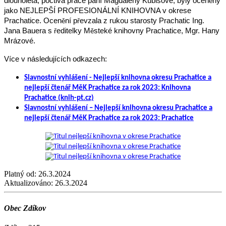
dlouholetá, poctivá práce paní Magdaleny Kubišové, byly ocen
ny
ě
jako NEJLEPŠÍ PROFESIONÁLNÍ KNIHOVNA v okrese
Prachatice. Ocen
ní p
evzala z rukou starosty Prachatic Ing.
ě
ř
Jana Bauera s
editelky M
steké knihovny Prachatice, Mgr. Hany
ř
ě
Mrázové.
Více v následujících odkazech:
Slavnostní vyhlášení - Nejlepší knihovna okresu Prachatice a
nejlepší čtenář MěK Prachatice za rok 2023: Knihovna
Prachatice (knih-pt.cz)
Slavnostní vyhlášení – Nejlepší knihovna okresu Prachatice a
nejlepší čtenář MěK Prachatice za rok 2023: Prachatice
Platný od:
26.3.2024
Aktualizováno:
26.3.2024
Obec Zdíkov