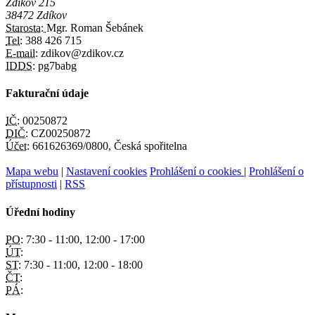
Zdíkov 215
38472 Zdíkov
Starosta:
Mgr. Roman Šebánek
Tel:
388 426 715
E-mail:
zdikov@zdikov.cz
IDDS:
pg7babg
Fakturační údaje
IČ:
00250872
DIČ:
CZ00250872
Účet:
661626369/0800, Česká spořitelna
Mapa webu
|
Nastavení cookies
Prohlášení o cookies
|
Prohlášení o
přístupnosti
|
RSS
Úřední hodiny
PO:
7:30 - 11:00, 12:00 - 17:00
ÚT:
ST:
7:30 - 11:00, 12:00 - 18:00
ČT:
PÁ: