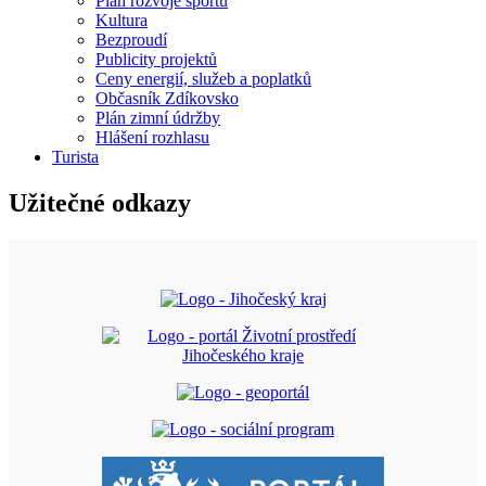
Plán rozvoje sportu
Kultura
Bezproudí
Publicity projektů
Ceny energií, služeb a poplatků
Občasník Zdíkovsko
Plán zimní údržby
Hlášení rozhlasu
Turista
Užitečné odkazy