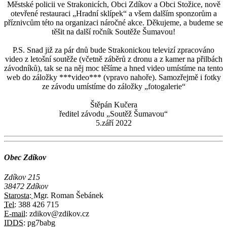
Městské policii ve Strakonicích, Obci Zdíkov a Obci Stožice, nově
otevřené restauraci „Hradní sklípek“ a všem dalším sponzorům a
příznivcům této na organizaci náročné akce. Děkujeme, a budeme se
těšit na další ročník Soutěže Šumavou!
P.S. Snad již za pár dnů bude Strakonickou televizí zpracováno
video z letošní soutěže (včetně záběrů z dronu a z kamer na přilbách
závodníků), tak se na něj moc těšíme a hned video umístíme na tento
web do záložky ***video*** (vpravo nahoře). Samozřejmě i fotky
ze závodu umístíme do záložky „fotogalerie“
Štěpán Kučera
ředitel závodu „Soutěž Šumavou“
5.září 2022
Obec Zdíkov
Zdíkov 215
38472 Zdíkov
Starosta:
Mgr. Roman Šebánek
Tel:
388 426 715
E-mail:
zdikov@zdikov.cz
IDDS:
pg7babg