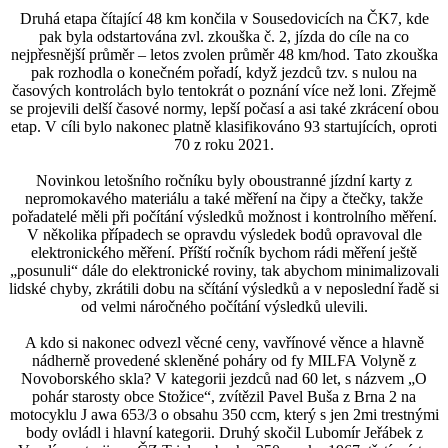
Druhá etapa čítající 48 km končila v Sousedovicích na ČK7, kde
pak byla odstartována zvl. zkouška č. 2, jízda do cíle na co
nejpřesnější průměr – letos zvolen průměr 48 km/hod. Tato zkouška
pak rozhodla o konečném pořadí, když jezdců tzv. s nulou na
časových kontrolách bylo tentokrát o poznání více než loni. Zřejmě
se projevili delší časové normy, lepší počasí a asi také zkrácení obou
etap. V cíli bylo nakonec platně klasifikováno 93 startujících, oproti
70 z roku 2021.
Novinkou letošního ročníku byly oboustranné jízdní karty z
nepromokavého materiálu a také měření na čipy a čtečky, takže
pořadatelé měli při počítání výsledků možnost i kontrolního měření.
V několika případech se opravdu výsledek bodů opravoval dle
elektronického měření. Příští ročník bychom rádi měření ještě
„posunuli“ dále do elektronické roviny, tak abychom minimalizovali
lidské chyby, zkrátili dobu na sčítání výsledků a v neposlední řadě si
od velmi náročného počítání výsledků ulevili.
A kdo si nakonec odvezl věcné ceny, vavřínové věnce a hlavně
nádherně provedené skleněné poháry od fy MILFA Volyně z
Novoborského skla? V kategorii jezdců nad 60 let, s názvem „O
pohár starosty obce Stožice“, zvítězil Pavel Buša z Brna 2 na
motocyklu J awa 653/3 o obsahu 350 ccm, který s jen 2mi trestnými
body ovládl i hlavní kategorii. Druhý skočil Lubomír Jeřábek z