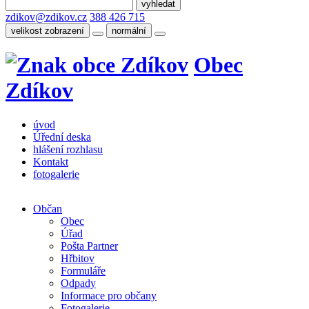
zdikov@zdikov.cz
388 426 715
velikost zobrazení
normální
Obec
Zdíkov
úvod
Úřední deska
hlášení rozhlasu
Kontakt
fotogalerie
Občan
Obec
Úřad
Pošta Partner
Hřbitov
Formuláře
Odpady
Informace pro občany
Fotogalerie