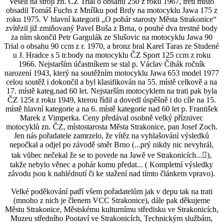
Veselí na stroji zn. ČZ Trial o obsahu 250 z roku 1967, třetí místo
obsadil Tomáš Fuchs z Mníšku pod Brdy na motocyklu Jawa 175 z
roku 1975. V hlavní kategorii „O pohár starosty Města Strakonice“
zvítězil již zmiňovaný Pavel Buša z Brna, o pouhé dva trestné body
za ním skončil Petr Gargulák ze Slušovic na motocyklu Jawa 90
Trial o obsahu 90 ccm z r. 1970, a bronz bral Karel Taras ze Studené
u J. Hradce s 5 tr.body na motocyklu ČZ Sport 125 ccm z roku
1966. Nejstarším účastníkem se stal p. Václav Čihák ročník
narození 1943, který na soutěžním motocyklu Jawa 653 model 1977
celou soutěž i dokončil a byl klasifikován na 55. místě celkově a na
17. místě kateg.nad 60 let. Nejstarším motocyklem na trati pak byla
ČZ 125t z roku 1949, kterou řídil a dovedl úspěšně i do cíle na 15.
místě hlavní kategorie a na 6. místě kategorie nad 60 let p. František
Marek z Vimperka. Ceny předával osobně velký příznivec
motocyklů zn. ČZ, místostarosta Města Strakonice, pan Josef Zoch.
Jen nás pořadatele zamrzelo, že vítěz na vyhlašování výsledků
nepočkal a odjel po závodě směr Brno (...prý nikdy nic nevyhrál,
tak vůbec nečekal že se to povede na Jawě ve Strakonicích...),
takže nebylo věnec a pohár komu předat... ( Kompletní výsledky
závodu jsou k nahlédnutí či ke stažení nad tímto článkem vpravo).
Velké poděkování patří všem pořadatelům jak v depu tak na trati
(mnoho z nich je členem VCC Strakonice), dále pak děkujeme
Městu Strakonice, Městskému kulturnímu středisku ve Strakonicích,
Muzeu středního Pootaví ve Strakonicích, Technickým službám,