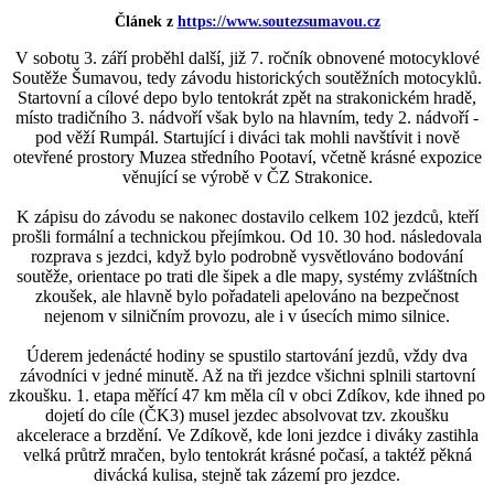
Článek z
https://www.soutezsumavou.cz
V sobotu 3. září proběhl další, již 7. ročník obnovené motocyklové
Soutěže Šumavou, tedy závodu historických soutěžních motocyklů.
Startovní a cílové depo bylo tentokrát zpět na strakonickém hradě,
místo tradičního 3. nádvoří však bylo na hlavním, tedy 2. nádvoří -
pod věží Rumpál. Startující i diváci tak mohli navštívit i nově
otevřené prostory Muzea středního Pootaví, včetně krásné expozice
věnující se výrobě v ČZ Strakonice.
K zápisu do závodu se nakonec dostavilo celkem 102 jezdců, kteří
prošli formální a technickou přejímkou. Od 10. 30 hod. následovala
rozprava s jezdci, když bylo podrobně vysvětlováno bodování
soutěže, orientace po trati dle šipek a dle mapy, systémy zvláštních
zkoušek, ale hlavně bylo pořadateli apelováno na bezpečnost
nejenom v silničním provozu, ale i v úsecích mimo silnice.
Úderem jedenácté hodiny se spustilo startování jezdů, vždy dva
závodníci v jedné minutě. Až na tři jezdce všichni splnili startovní
zkoušku. 1. etapa měřící 47 km měla cíl v obci Zdíkov, kde ihned po
dojetí do cíle (ČK3) musel jezdec absolvovat tzv. zkoušku
akcelerace a brzdění. Ve Zdíkově, kde loni jezdce i diváky zastihla
velká průtrž mračen, bylo tentokrát krásné počasí, a taktéž pěkná
divácká kulisa, stejně tak zázemí pro jezdce.