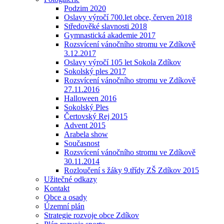
Podzim 2020
Oslavy výročí 700.let obce, červen 2018
Středověké slavnosti 2018
Gymnastická akademie 2017
Rozsvícení vánočního stromu ve Zdíkově
3.12.2017
Oslavy výročí 105 let Sokola Zdíkov
Sokolský ples 2017
Rozsvícení vánočního stromu ve Zdíkově
27.11.2016
Halloween 2016
Sokolský Ples
Čertovský Rej 2015
Advent 2015
Arabela show
Současnost
Rozsvícení vánočního stromu ve Zdíkově
30.11.2014
Rozloučení s žáky 9.třídy ZŠ Zdíkov 2015
Užitečné odkazy
Kontakt
Obce a osady
Územní plán
Strategie rozvoje obce Zdíkov