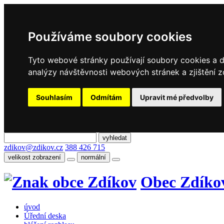
Používáme soubory cookies
Tyto webové stránky používají soubory cookies a da
analýzy návštěvnosti webových stránek a zjištění z
Souhlasím
Odmítám
Upravit mé předvolby
zdikov@zdikov.cz
388 426 715
velikost zobrazení
normální
Obec Zdíko
úvod
Úřední deska