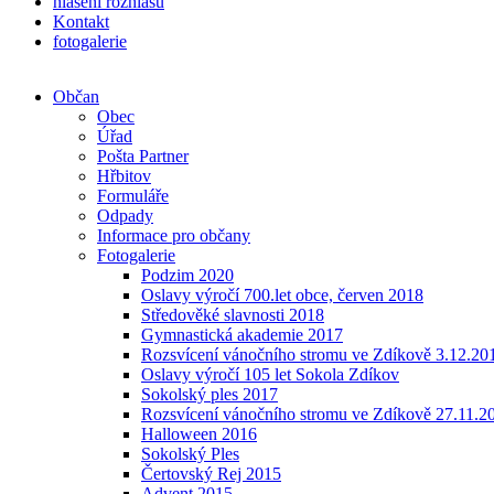
hlášení rozhlasu
Kontakt
fotogalerie
Občan
Obec
Úřad
Pošta Partner
Hřbitov
Formuláře
Odpady
Informace pro občany
Fotogalerie
Podzim 2020
Oslavy výročí 700.let obce, červen 2018
Středověké slavnosti 2018
Gymnastická akademie 2017
Rozsvícení vánočního stromu ve Zdíkově 3.12.20
Oslavy výročí 105 let Sokola Zdíkov
Sokolský ples 2017
Rozsvícení vánočního stromu ve Zdíkově 27.11.2
Halloween 2016
Sokolský Ples
Čertovský Rej 2015
Advent 2015