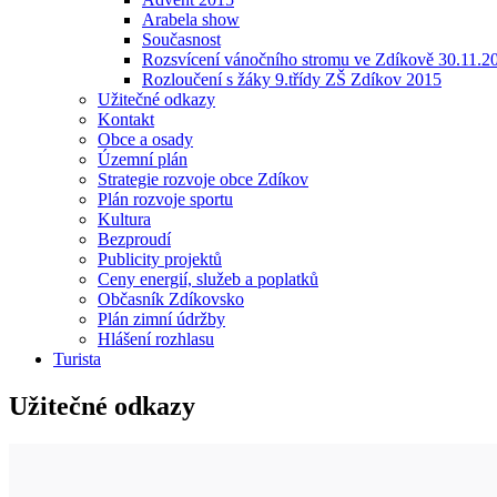
Arabela show
Současnost
Rozsvícení vánočního stromu ve Zdíkově 30.11.2
Rozloučení s žáky 9.třídy ZŠ Zdíkov 2015
Užitečné odkazy
Kontakt
Obce a osady
Územní plán
Strategie rozvoje obce Zdíkov
Plán rozvoje sportu
Kultura
Bezproudí
Publicity projektů
Ceny energií, služeb a poplatků
Občasník Zdíkovsko
Plán zimní údržby
Hlášení rozhlasu
Turista
Užitečné odkazy