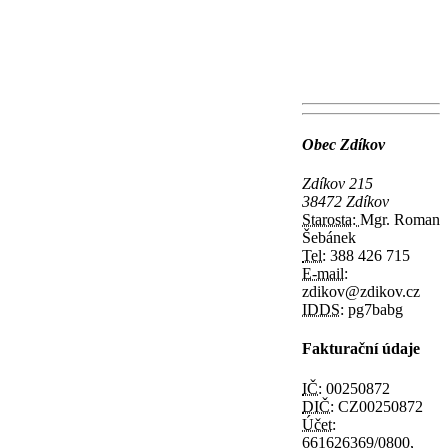
Obec Zdíkov
Zdíkov 215
38472 Zdíkov
Starosta:
Mgr. Roman
Šebánek
Tel:
388 426 715
E-mail:
zdikov@zdikov.cz
IDDS:
pg7babg
Fakturační údaje
IČ:
00250872
DIČ:
CZ00250872
Účet:
661626369/0800,