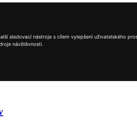
lší sledovací nástroje s cílem vylepšení uživatelského pr
droje návštěvnosti.
v