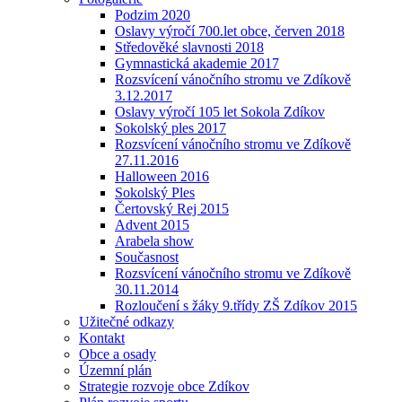
Podzim 2020
Oslavy výročí 700.let obce, červen 2018
Středověké slavnosti 2018
Gymnastická akademie 2017
Rozsvícení vánočního stromu ve Zdíkově
3.12.2017
Oslavy výročí 105 let Sokola Zdíkov
Sokolský ples 2017
Rozsvícení vánočního stromu ve Zdíkově
27.11.2016
Halloween 2016
Sokolský Ples
Čertovský Rej 2015
Advent 2015
Arabela show
Současnost
Rozsvícení vánočního stromu ve Zdíkově
30.11.2014
Rozloučení s žáky 9.třídy ZŠ Zdíkov 2015
Užitečné odkazy
Kontakt
Obce a osady
Územní plán
Strategie rozvoje obce Zdíkov