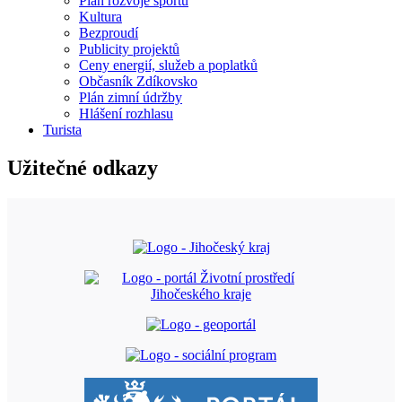
Plán rozvoje sportu
Kultura
Bezproudí
Publicity projektů
Ceny energií, služeb a poplatků
Občasník Zdíkovsko
Plán zimní údržby
Hlášení rozhlasu
Turista
Užitečné odkazy