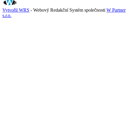
Vytvořil WRS
- Webový Redakční Systém společnosti
W Partner
s.r.o.