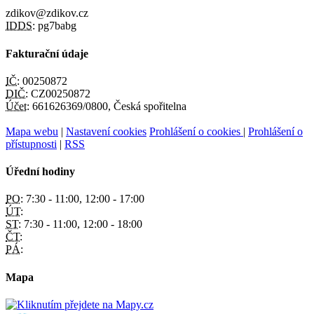
zdikov@zdikov.cz
IDDS:
pg7babg
Fakturační údaje
IČ:
00250872
DIČ:
CZ00250872
Účet:
661626369/0800, Česká spořitelna
Mapa webu
|
Nastavení cookies
Prohlášení o cookies
|
Prohlášení o
přístupnosti
|
RSS
Úřední hodiny
PO:
7:30 - 11:00, 12:00 - 17:00
ÚT:
ST:
7:30 - 11:00, 12:00 - 18:00
ČT:
PÁ:
Mapa