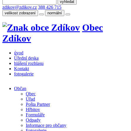
zdikov@zdikov.cz
388 426 715
velikost zobrazení
normální
Obec
Zdíkov
úvod
Úřední deska
hlášení rozhlasu
Kontakt
fotogalerie
Občan
Obec
Úřad
Pošta Partner
Hřbitov
Formuláře
Odpady
Informace pro občany
Fotogalerie