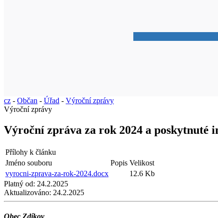
cz
-
Občan
-
Úřad
-
Výroční zprávy
Výroční zprávy
Výroční zpráva za rok 2024 a poskytnuté i
Přílohy k článku
Jméno souboru
Popis
Velikost
vyrocni-zprava-za-rok-2024.docx
12.6 Kb
Platný od:
24.2.2025
Aktualizováno:
24.2.2025
Obec Zdíkov