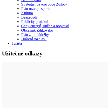
Strategie rozvoje obce Zdíkov
Plán rozvoje sportu
Kultura
Bezproudí
Publicity projektů
Ceny energií, služeb a poplatků
Občasník Zdíkovsko
Plán zimní údržby
Hlášení rozhlasu
Turista
Užitečné odkazy