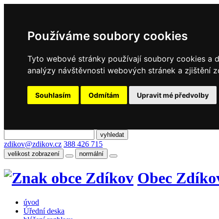
Používáme soubory cookies
Tyto webové stránky používají soubory cookies a da
analýzy návštěvnosti webových stránek a zjištění z
Souhlasím
Odmítám
Upravit mé předvolby
zdikov@zdikov.cz
388 426 715
velikost zobrazení
normální
Obec Zdíko
úvod
Úřední deska