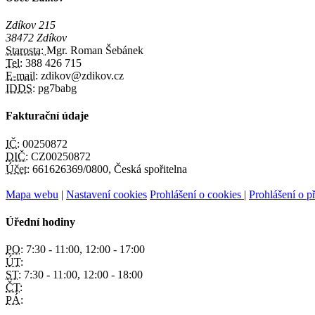
Zdíkov 215
38472 Zdíkov
Starosta:
Mgr. Roman Šebánek
Tel:
388 426 715
E-mail:
zdikov@zdikov.cz
IDDS:
pg7babg
Fakturační údaje
IČ:
00250872
DIČ:
CZ00250872
Účet:
661626369/0800, Česká spořitelna
Mapa webu
|
Nastavení cookies
Prohlášení o cookies
|
Prohlášení o př
Úřední hodiny
PO:
7:30 - 11:00, 12:00 - 17:00
ÚT:
ST:
7:30 - 11:00, 12:00 - 18:00
ČT:
PÁ: