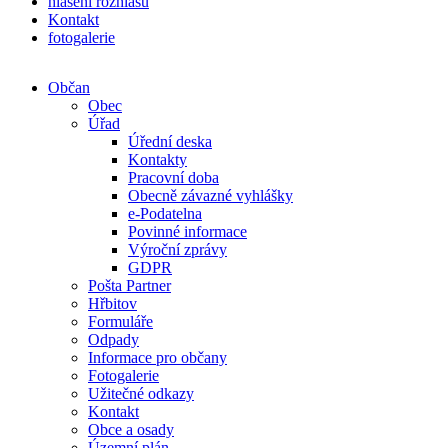
hlášení rozhlasu
Kontakt
fotogalerie
Občan
Obec
Úřad
Úřední deska
Kontakty
Pracovní doba
Obecně závazné vyhlášky
e-Podatelna
Povinné informace
Výroční zprávy
GDPR
Pošta Partner
Hřbitov
Formuláře
Odpady
Informace pro občany
Fotogalerie
Užitečné odkazy
Kontakt
Obce a osady
Územní plán