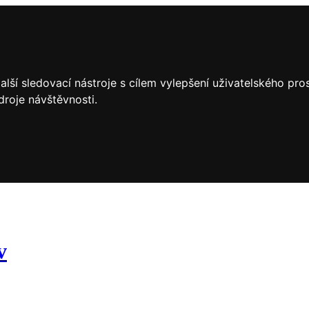
lší sledovací nástroje s cílem vylepšení uživatelského pr
droje návštěvnosti.
v