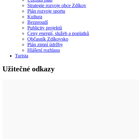
Strategie rozvoje obce Zdíkov
Plán rozvoje sportu
Kultura
Bezproudí
Publicity projektů
Ceny energií, služeb a poplatků
Občasník Zdíkovsko
Plán zimní údržby
Hlášení rozhlasu
Turista
Užitečné odkazy