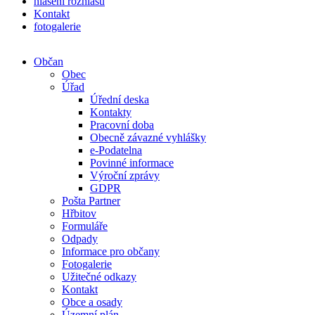
hlášení rozhlasu
Kontakt
fotogalerie
Občan
Obec
Úřad
Úřední deska
Kontakty
Pracovní doba
Obecně závazné vyhlášky
e-Podatelna
Povinné informace
Výroční zprávy
GDPR
Pošta Partner
Hřbitov
Formuláře
Odpady
Informace pro občany
Fotogalerie
Užitečné odkazy
Kontakt
Obce a osady
Územní plán