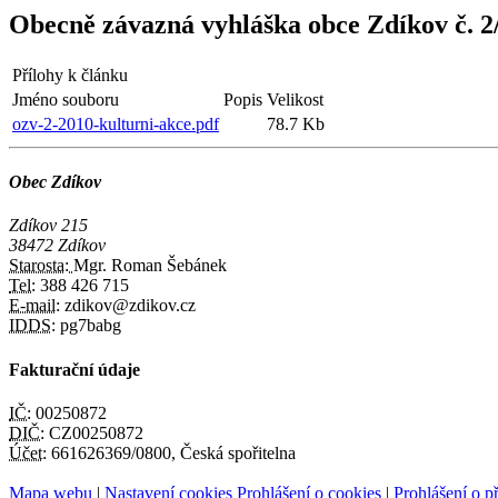
Obecně závazná vyhláška obce Zdíkov č. 2
Přílohy k článku
Jméno souboru
Popis
Velikost
ozv-2-2010-kulturni-akce.pdf
78.7 Kb
Obec Zdíkov
Zdíkov 215
38472 Zdíkov
Starosta:
Mgr. Roman Šebánek
Tel:
388 426 715
E-mail:
zdikov@zdikov.cz
IDDS:
pg7babg
Fakturační údaje
IČ:
00250872
DIČ:
CZ00250872
Účet:
661626369/0800, Česká spořitelna
Mapa webu
|
Nastavení cookies
Prohlášení o cookies
|
Prohlášení o př