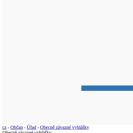
cz
-
Občan
-
Úřad
-
Obecně závazné vyhlášky
Obecně závazné vyhlášky