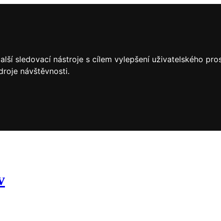
lší sledovací nástroje s cílem vylepšení uživatelského pr
droje návštěvnosti.
v