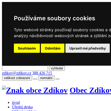
Používáme soubory cookies
Tyto webové stránky používají soubory cookies a da
analýzy návštěvnosti webových stránek a zjištění z
Souhlasím
Odmítám
Upravit mé předvolby
zdikov@zdikov.cz
388 426 715
velikost zobrazení
normální
Obec Zdíko
úvod
Úřední deska