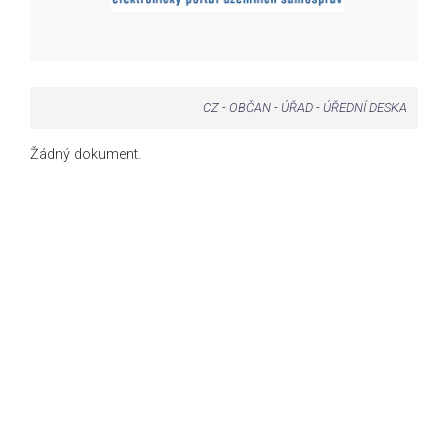
CZ
-
OBČAN
-
ÚŘAD
-
ÚŘEDNÍ DESKA
Žádný dokument.