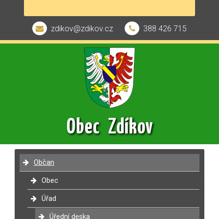
zdikov@zdikov.cz
388 426 715
Obec Zdíkov
Občan
Obec
Úřad
Úřední deska