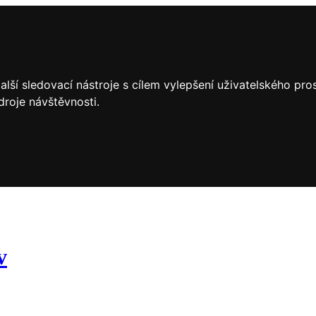
lší sledovací nástroje s cílem vylepšení uživatelského pr
droje návštěvnosti.
v