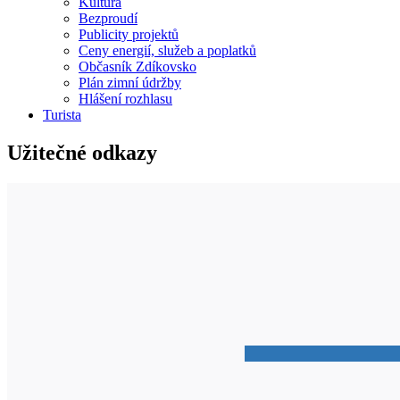
Kultura
Bezproudí
Publicity projektů
Ceny energií, služeb a poplatků
Občasník Zdíkovsko
Plán zimní údržby
Hlášení rozhlasu
Turista
Užitečné odkazy