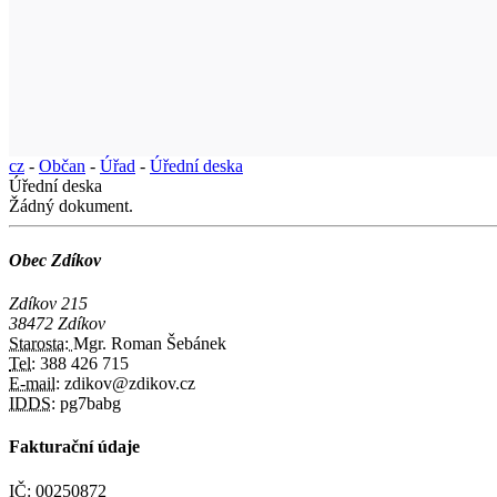
cz
-
Občan
-
Úřad
-
Úřední deska
Úřední deska
Žádný dokument.
Obec Zdíkov
Zdíkov 215
38472 Zdíkov
Starosta:
Mgr. Roman Šebánek
Tel:
388 426 715
E-mail:
zdikov@zdikov.cz
IDDS:
pg7babg
Fakturační údaje
IČ:
00250872