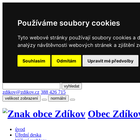
Používáme soubory cookies
Tyto webové stránky používají soubory cookies a da
analýzy návštěvnosti webových stránek a zjištění z
Souhlasím
Odmítám
Upravit mé předvolby
zdikov@zdikov.cz
388 426 715
velikost zobrazení
normální
Obec Zdíko
úvod
Úřední deska