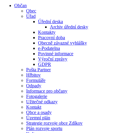
Občan
Obec
Úřad
Úřední deska
Archiv úřední desky
Kontakty
Pracovní doba
Obecně závazné vyhlášky
e-Podatelna
Povinné informace
Výroční zprávy
GDPR
Pošta Partner
Hřbitov
Formuláře
Odpady
Informace pro občany
Fotogalerie
Užitečné odkazy
Kontakt
Obce a osady
Územní plán
Strategie rozvoje obce Zdíkov
Plán rozvoje sportu