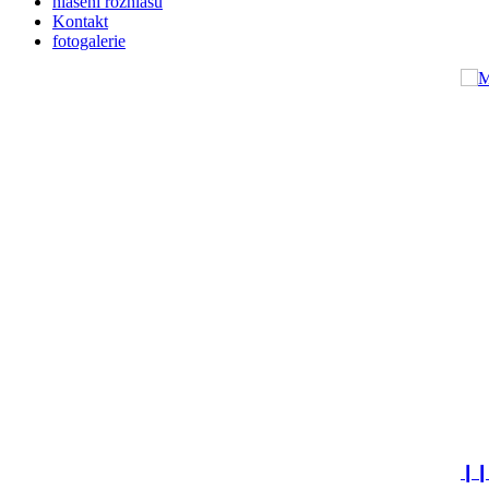
hlášení rozhlasu
Kontakt
fotogalerie
❙❙