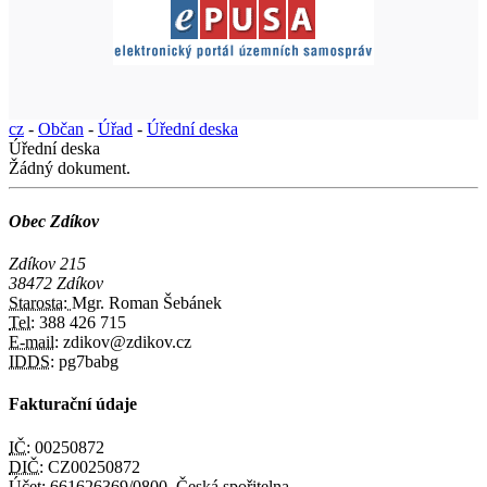
cz
-
Občan
-
Úřad
-
Úřední deska
Úřední deska
Žádný dokument.
Obec Zdíkov
Zdíkov 215
38472 Zdíkov
Starosta:
Mgr. Roman Šebánek
Tel:
388 426 715
E-mail:
zdikov@zdikov.cz
IDDS:
pg7babg
Fakturační údaje
IČ:
00250872
DIČ:
CZ00250872
Účet:
661626369/0800, Česká spořitelna