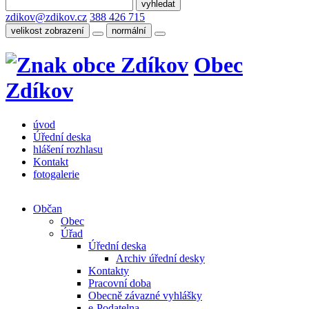
zdikov@zdikov.cz
388 426 715
velikost zobrazení
normální
Obec
Zdíkov
úvod
Úřední deska
hlášení rozhlasu
Kontakt
fotogalerie
Občan
Obec
Úřad
Úřední deska
Archiv úřední desky
Kontakty
Pracovní doba
Obecně závazné vyhlášky
e-Podatelna