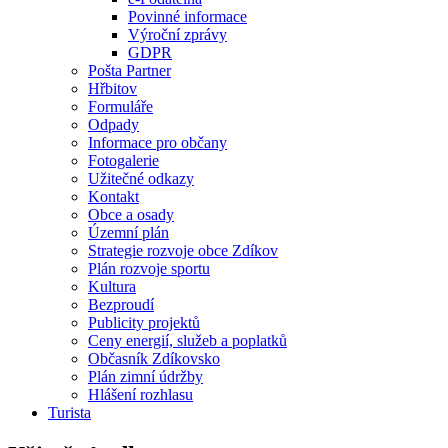
Povinné informace
Výroční zprávy
GDPR
Pošta Partner
Hřbitov
Formuláře
Odpady
Informace pro občany
Fotogalerie
Užitečné odkazy
Kontakt
Obce a osady
Územní plán
Strategie rozvoje obce Zdíkov
Plán rozvoje sportu
Kultura
Bezproudí
Publicity projektů
Ceny energií, služeb a poplatků
Občasník Zdíkovsko
Plán zimní údržby
Hlášení rozhlasu
Turista