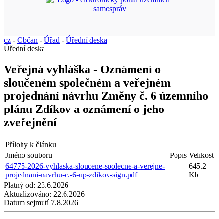
cz
-
Občan
-
Úřad
-
Úřední deska
Úřední deska
Veřejná vyhláška - Oznámení o
sloučeném společném a veřejném
projednání návrhu Změny č. 6 územního
plánu Zdíkov a oznámení o jeho
zveřejnění
Přílohy k článku
Jméno souboru
Popis
Velikost
64775-2026-vyhlaska-sloucene-spolecne-a-verejne-
645.2
projednani-navrhu-c.-6-up-zdikov-sign.pdf
Kb
Platný od:
23.6.2026
Aktualizováno:
22.6.2026
Datum sejmutí
7.8.2026