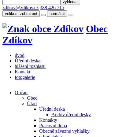
zdikov@zdikov.cz
388 426 715
velikost zobrazení
normální
Obec
Zdíkov
úvod
Úřední deska
hlášení rozhlasu
Kontakt
fotogalerie
Občan
Obec
Úřad
Úřední deska
Archiv úřední desky
Kontakty
Pracovní doba
Obecně závazné vyhlášky
e-Podatelna