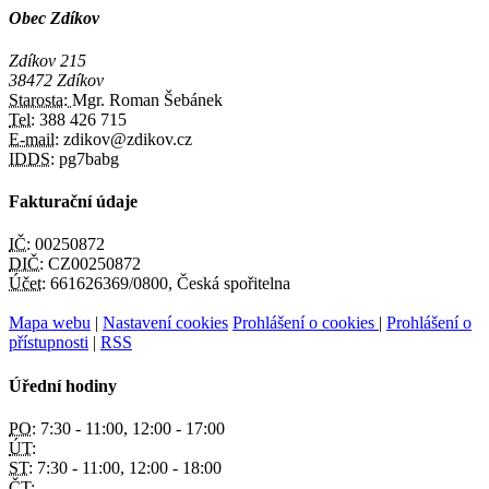
Obec Zdíkov
Zdíkov 215
38472 Zdíkov
Starosta:
Mgr. Roman Šebánek
Tel:
388 426 715
E-mail:
zdikov@zdikov.cz
IDDS:
pg7babg
Fakturační údaje
IČ:
00250872
DIČ:
CZ00250872
Účet:
661626369/0800, Česká spořitelna
Mapa webu
|
Nastavení cookies
Prohlášení o cookies
|
Prohlášení o
přístupnosti
|
RSS
Úřední hodiny
PO:
7:30 - 11:00, 12:00 - 17:00
ÚT:
ST:
7:30 - 11:00, 12:00 - 18:00
ČT: