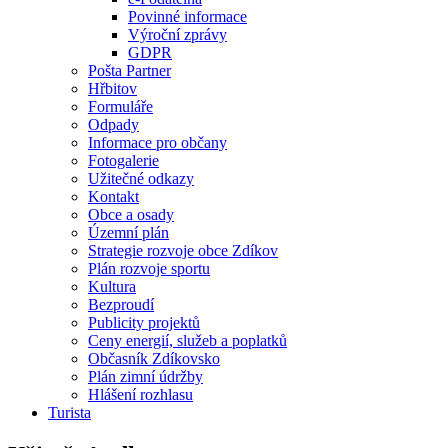
Povinné informace
Výroční zprávy
GDPR
Pošta Partner
Hřbitov
Formuláře
Odpady
Informace pro občany
Fotogalerie
Užitečné odkazy
Kontakt
Obce a osady
Územní plán
Strategie rozvoje obce Zdíkov
Plán rozvoje sportu
Kultura
Bezproudí
Publicity projektů
Ceny energií, služeb a poplatků
Občasník Zdíkovsko
Plán zimní údržby
Hlášení rozhlasu
Turista