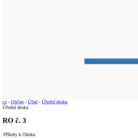
cz
-
Občan
-
Úřad
-
Úřední deska
Úřední deska
RO č. 3
Přílohy k článku