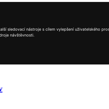
lší sledovací nástroje s cílem vylepšení uživatelského pr
droje návštěvnosti.
v