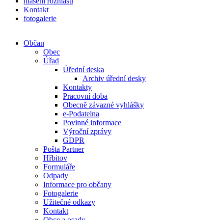
hlášení rozhlasu
Kontakt
fotogalerie
Občan
Obec
Úřad
Úřední deska
Archiv úřední desky
Kontakty
Pracovní doba
Obecně závazné vyhlášky
e-Podatelna
Povinné informace
Výroční zprávy
GDPR
Pošta Partner
Hřbitov
Formuláře
Odpady
Informace pro občany
Fotogalerie
Užitečné odkazy
Kontakt
Obce a osady