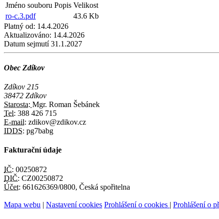
Jméno souboru
Popis
Velikost
ro-c.3.pdf
43.6 Kb
Platný od:
14.4.2026
Aktualizováno:
14.4.2026
Datum sejmutí
31.1.2027
Obec Zdíkov
Zdíkov 215
38472 Zdíkov
Starosta:
Mgr. Roman Šebánek
Tel:
388 426 715
E-mail:
zdikov@zdikov.cz
IDDS:
pg7babg
Fakturační údaje
IČ:
00250872
DIČ:
CZ00250872
Účet:
661626369/0800, Česká spořitelna
Mapa webu
|
Nastavení cookies
Prohlášení o cookies
|
Prohlášení o př