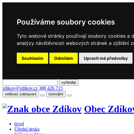
Používáme soubory cookies
Tyto webové stránky používají soubory cookies a da
analýzy návštěvnosti webových stránek a zjištění z
Souhlasím
Odmítám
Upravit mé předvolby
zdikov@zdikov.cz
388 426 715
velikost zobrazení
normální
Obec Zdíko
úvod
Úřední deska