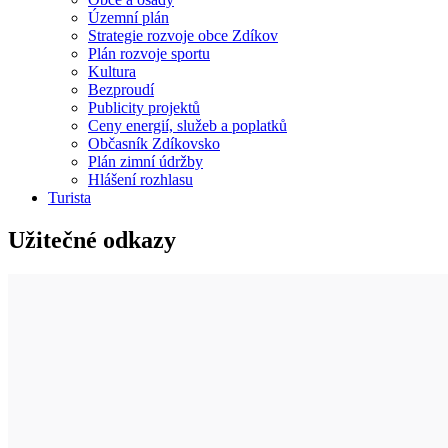
Územní plán
Strategie rozvoje obce Zdíkov
Plán rozvoje sportu
Kultura
Bezproudí
Publicity projektů
Ceny energií, služeb a poplatků
Občasník Zdíkovsko
Plán zimní údržby
Hlášení rozhlasu
Turista
Užitečné odkazy