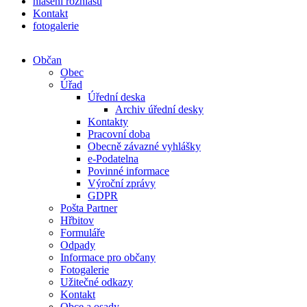
hlášení rozhlasu
Kontakt
fotogalerie
Občan
Obec
Úřad
Úřední deska
Archiv úřední desky
Kontakty
Pracovní doba
Obecně závazné vyhlášky
e-Podatelna
Povinné informace
Výroční zprávy
GDPR
Pošta Partner
Hřbitov
Formuláře
Odpady
Informace pro občany
Fotogalerie
Užitečné odkazy
Kontakt
Obce a osady