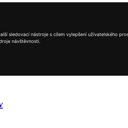
lší sledovací nástroje s cílem vylepšení uživatelského pr
droje návštěvnosti.
v