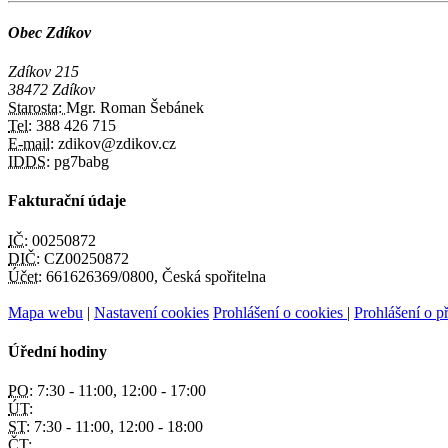
Obec Zdíkov
Zdíkov 215
38472 Zdíkov
Starosta:
Mgr. Roman Šebánek
Tel:
388 426 715
E-mail:
zdikov@zdikov.cz
IDDS:
pg7babg
Fakturační údaje
IČ:
00250872
DIČ:
CZ00250872
Účet:
661626369/0800, Česká spořitelna
Mapa webu
|
Nastavení cookies
Prohlášení o cookies
|
Prohlášení o př
Úřední hodiny
PO:
7:30 - 11:00, 12:00 - 17:00
ÚT:
ST:
7:30 - 11:00, 12:00 - 18:00
ČT: