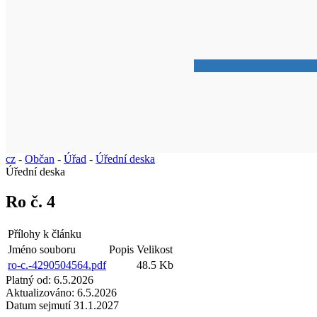
cz
-
Občan
-
Úřad
-
Úřední deska
Úřední deska
Ro č. 4
Přílohy k článku
Jméno souboru
Popis
Velikost
ro-c.-4290504564.pdf
48.5 Kb
Platný od:
6.5.2026
Aktualizováno:
6.5.2026
Datum sejmutí
31.1.2027