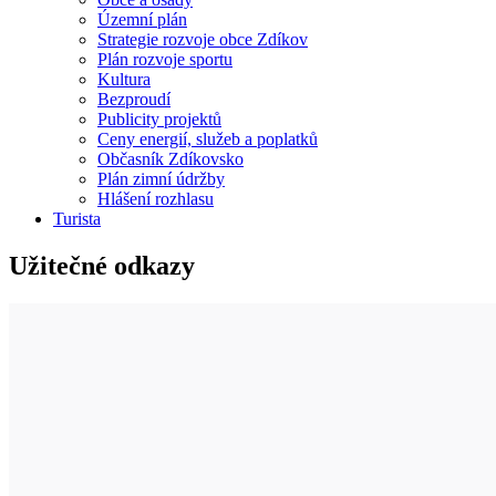
Územní plán
Strategie rozvoje obce Zdíkov
Plán rozvoje sportu
Kultura
Bezproudí
Publicity projektů
Ceny energií, služeb a poplatků
Občasník Zdíkovsko
Plán zimní údržby
Hlášení rozhlasu
Turista
Užitečné odkazy