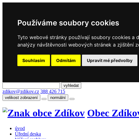
Používáme soubory cookies
Tyto webové stránky používají soubory cookies a da
analýzy návštěvnosti webových stránek a zjištění z
Souhlasím
Odmítám
Upravit mé předvolby
zdikov@zdikov.cz
388 426 715
velikost zobrazení
normální
Obec Zdíko
úvod
Úřední deska