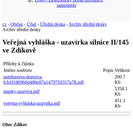
cz
-
Občan
-
Úřad
-
Úřední deska
-
Archiv úřední desky
Archiv úřední desky
Veřejná vyhláška - uzavírka silnice II/145
ve Zdíkově
Přílohy k článku
Jméno souboru
Popis
Velikost
autobusova-doprava-
200.7
fcb1f1d6966d486e87a1479710317a78.pdf
Kb
5358.1
mapky-uzavera.pdf
Kb
451.1
verejna-vyhlaska-uzavirka.pdf
Kb
Obec Zdíkov