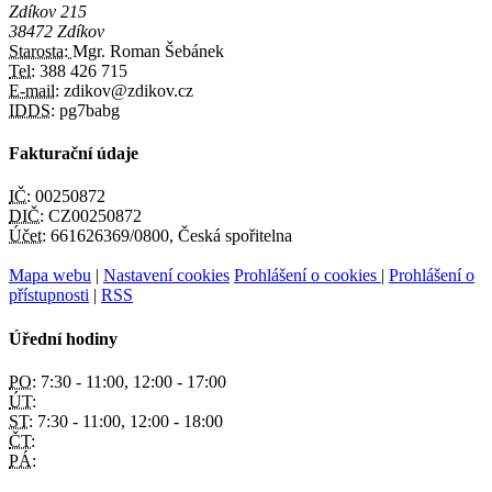
Zdíkov 215
38472 Zdíkov
Starosta:
Mgr. Roman Šebánek
Tel:
388 426 715
E-mail:
zdikov@zdikov.cz
IDDS:
pg7babg
Fakturační údaje
IČ:
00250872
DIČ:
CZ00250872
Účet:
661626369/0800, Česká spořitelna
Mapa webu
|
Nastavení cookies
Prohlášení o cookies
|
Prohlášení o
přístupnosti
|
RSS
Úřední hodiny
PO:
7:30 - 11:00, 12:00 - 17:00
ÚT:
ST:
7:30 - 11:00, 12:00 - 18:00
ČT:
PÁ: