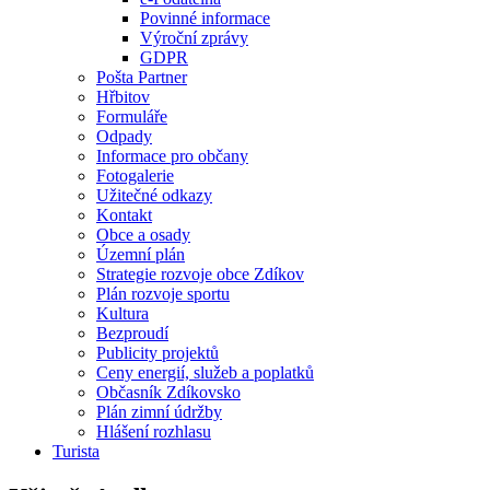
Povinné informace
Výroční zprávy
GDPR
Pošta Partner
Hřbitov
Formuláře
Odpady
Informace pro občany
Fotogalerie
Užitečné odkazy
Kontakt
Obce a osady
Územní plán
Strategie rozvoje obce Zdíkov
Plán rozvoje sportu
Kultura
Bezproudí
Publicity projektů
Ceny energií, služeb a poplatků
Občasník Zdíkovsko
Plán zimní údržby
Hlášení rozhlasu
Turista