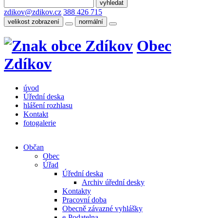
zdikov@zdikov.cz
388 426 715
velikost zobrazení
normální
Obec
Zdíkov
úvod
Úřední deska
hlášení rozhlasu
Kontakt
fotogalerie
Občan
Obec
Úřad
Úřední deska
Archiv úřední desky
Kontakty
Pracovní doba
Obecně závazné vyhlášky
e-Podatelna