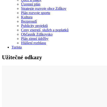
Územní plán
Strategie rozvoje obce Zdíkov
Plán rozvoje sportu
Kultura
Bezproudí
Publicity projektů
Ceny energií, služeb a poplatků
Občasník Zdíkovsko
Plán zimní údržby
Hlášení rozhlasu
Turista
Užitečné odkazy