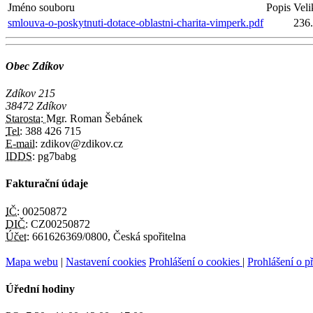
Jméno souboru
Popis
Veli
smlouva-o-poskytnuti-dotace-oblastni-charita-vimperk.pdf
236
Obec Zdíkov
Zdíkov 215
38472 Zdíkov
Starosta:
Mgr. Roman Šebánek
Tel:
388 426 715
E-mail:
zdikov@zdikov.cz
IDDS:
pg7babg
Fakturační údaje
IČ:
00250872
DIČ:
CZ00250872
Účet:
661626369/0800, Česká spořitelna
Mapa webu
|
Nastavení cookies
Prohlášení o cookies
|
Prohlášení o př
Úřední hodiny