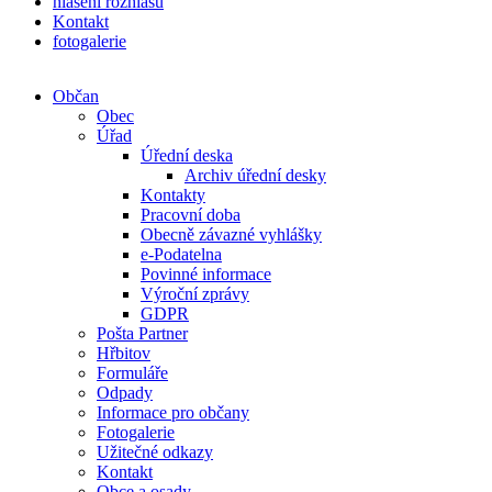
hlášení rozhlasu
Kontakt
fotogalerie
Občan
Obec
Úřad
Úřední deska
Archiv úřední desky
Kontakty
Pracovní doba
Obecně závazné vyhlášky
e-Podatelna
Povinné informace
Výroční zprávy
GDPR
Pošta Partner
Hřbitov
Formuláře
Odpady
Informace pro občany
Fotogalerie
Užitečné odkazy
Kontakt
Obce a osady