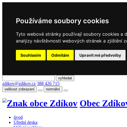
Používáme soubory cookies
Tyto webové stránky používají soubory cookies a da
analýzy návštěvnosti webových stránek a zjištění z
Souhlasím
Odmítám
Upravit mé předvolby
zdikov@zdikov.cz
388 426 715
velikost zobrazení
normální
Obec Zdíko
úvod
Úřední deska