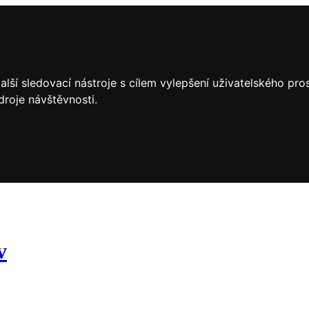
lší sledovací nástroje s cílem vylepšení uživatelského pr
droje návštěvnosti.
v