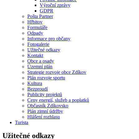
Výroční zprávy
GDPR
Pošta Partner
Hřbitov
Formuláře
Odpady
Informace pro občany
Fotogalerie
Užitečné odkazy
Kontakt
Obce a osady
Územní plán
Strategie rozvoje obce Zdíkov
Plán rozvoje sportu
Kultura
Bezproudí
Publicity projektů
Ceny energií, služeb a poplatků
Občasník Zdíkovsko
Plán zimní údržby
Hlášení rozhlasu
Turista
Užitečné odkazy