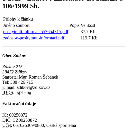
106/1999 Sb.
Přílohy k článku
Jméno souboru
Popis
Velikost
poskytnuti-informaci553654315.pdf
37.7 Kb
zadost-o-poskytnuti-informaci.pdf
119.7 Kb
Obec Zdíkov
Zdíkov 215
38472 Zdíkov
Starosta:
Mgr. Roman Šebánek
Tel:
388 426 715
E-mail:
zdikov@zdikov.cz
IDDS:
pg7babg
Fakturační údaje
IČ:
00250872
DIČ:
CZ00250872
Účet:
661626369/0800, Česká spořitelna