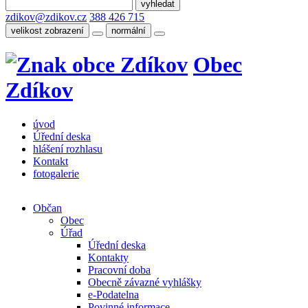
zdikov@zdikov.cz
388 426 715
velikost zobrazení
normální
Obec
Zdíkov
úvod
Úřední deska
hlášení rozhlasu
Kontakt
fotogalerie
Občan
Obec
Úřad
Úřední deska
Kontakty
Pracovní doba
Obecně závazné vyhlášky
e-Podatelna
Povinné informace