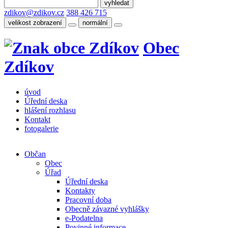
zdikov@zdikov.cz
388 426 715
velikost zobrazení
normální
Obec
Zdíkov
úvod
Úřední deska
hlášení rozhlasu
Kontakt
fotogalerie
Občan
Obec
Úřad
Úřední deska
Kontakty
Pracovní doba
Obecně závazné vyhlášky
e-Podatelna
Povinné informace