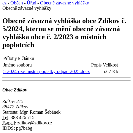
cz
-
Občan
-
Úřad
-
Obecně závazné vyhlášky
Obecně závazné vyhlášky
Obecně závazná vyhláška obce Zdíkov č.
5/2024, kterou se mění obecně závazná
vyhláška obce č. 2/2023 o místních
poplatcích
Přílohy k článku
Jméno souboru
Popis
Velikost
5-2024-ozv-mistni-poplatky-odpad-2025.docx
53.7 Kb
Obec Zdíkov
Zdíkov 215
38472 Zdíkov
Starosta:
Mgr. Roman Šebánek
Tel:
388 426 715
E-mail:
zdikov@zdikov.cz
IDDS:
pg7babg