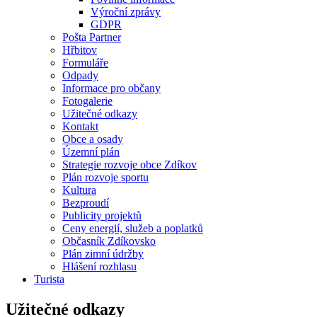
Výroční zprávy
GDPR
Pošta Partner
Hřbitov
Formuláře
Odpady
Informace pro občany
Fotogalerie
Užitečné odkazy
Kontakt
Obce a osady
Územní plán
Strategie rozvoje obce Zdíkov
Plán rozvoje sportu
Kultura
Bezproudí
Publicity projektů
Ceny energií, služeb a poplatků
Občasník Zdíkovsko
Plán zimní údržby
Hlášení rozhlasu
Turista
Užitečné odkazy