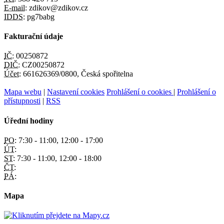
E-mail:
zdikov@zdikov.cz
IDDS:
pg7babg
Fakturační údaje
IČ:
00250872
DIČ:
CZ00250872
Účet:
661626369/0800, Česká spořitelna
Mapa webu
|
Nastavení cookies
Prohlášení o cookies
|
Prohlášení o
přístupnosti
|
RSS
Úřední hodiny
PO:
7:30 - 11:00, 12:00 - 17:00
ÚT:
ST:
7:30 - 11:00, 12:00 - 18:00
ČT:
PÁ:
Mapa