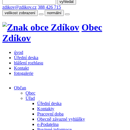
zdikov@zdikov.cz
388 426 715
velikost zobrazení
normální
Obec
Zdíkov
úvod
Úřední deska
hlášení rozhlasu
Kontakt
fotogalerie
Občan
Obec
Úřad
Úřední deska
Kontakty
Pracovní doba
Obecně závazné vyhlášky
e-Podatelna
Povinné informace