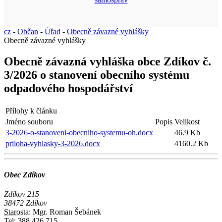
cz
-
Občan
-
Úřad
-
Obecně závazné vyhlášky
Obecně závazné vyhlášky
Obecně závazná vyhláška obce Zdíkov č.
3/2026 o stanovení obecního systému
odpadového hospodářství
Přílohy k článku
Jméno souboru
Popis
Velikost
3-2026-o-stanoveni-obecniho-systemu-oh.docx
46.9 Kb
priloha-vyhlasky-3-2026.docx
4160.2 Kb
Obec Zdíkov
Zdíkov 215
38472 Zdíkov
Starosta:
Mgr. Roman Šebánek
Tel:
388 426 715