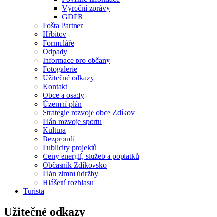
Výroční zprávy
GDPR
Pošta Partner
Hřbitov
Formuláře
Odpady
Informace pro občany
Fotogalerie
Užitečné odkazy
Kontakt
Obce a osady
Územní plán
Strategie rozvoje obce Zdíkov
Plán rozvoje sportu
Kultura
Bezproudí
Publicity projektů
Ceny energií, služeb a poplatků
Občasník Zdíkovsko
Plán zimní údržby
Hlášení rozhlasu
Turista
Užitečné odkazy