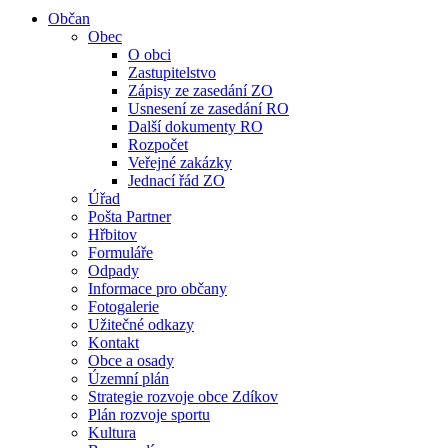
Občan
Obec
O obci
Zastupitelstvo
Zápisy ze zasedání ZO
Usnesení ze zasedání RO
Další dokumenty RO
Rozpočet
Veřejné zakázky
Jednací řád ZO
Úřad
Pošta Partner
Hřbitov
Formuláře
Odpady
Informace pro občany
Fotogalerie
Užitečné odkazy
Kontakt
Obce a osady
Územní plán
Strategie rozvoje obce Zdíkov
Plán rozvoje sportu
Kultura