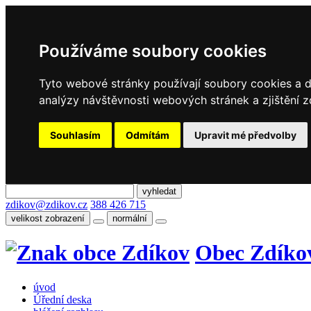
Používáme soubory cookies
Tyto webové stránky používají soubory cookies a da
analýzy návštěvnosti webových stránek a zjištění z
Souhlasím
Odmítám
Upravit mé předvolby
zdikov@zdikov.cz
388 426 715
velikost zobrazení
normální
Obec Zdíko
úvod
Úřední deska