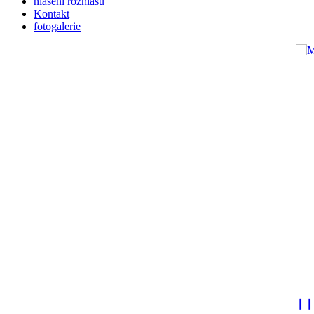
hlášení rozhlasu
Kontakt
fotogalerie
❙❙