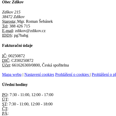
Obec Zdíkov
Zdíkov 215
38472 Zdíkov
Starosta:
Mgr. Roman Šebánek
Tel:
388 426 715
E-mail:
zdikov@zdikov.cz
IDDS:
pg7babg
Fakturační údaje
IČ:
00250872
DIČ:
CZ00250872
Účet:
661626369/0800, Česká spořitelna
Mapa webu
|
Nastavení cookies
Prohlášení o cookies
|
Prohlášení o př
Úřední hodiny
PO:
7:30 - 11:00, 12:00 - 17:00
ÚT:
ST:
7:30 - 11:00, 12:00 - 18:00
ČT:
PÁ: