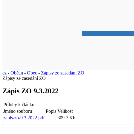
cz
-
Občan
-
Obec
-
Zápisy ze zasedání ZO
Zápisy ze zasedání ZO
Zápis ZO 9.3.2022
Přílohy k článku
Jméno souboru
Popis
Velikost
zapis-zo-9.3.2022.pdf
309.7 Kb