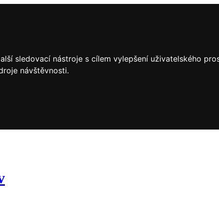
lší sledovací nástroje s cílem vylepšení uživatelského pr
droje návštěvnosti.
v