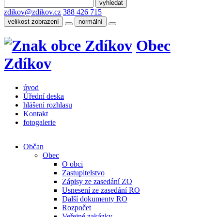
zdikov@zdikov.cz
388 426 715
velikost zobrazení
normální
Obec
Zdíkov
úvod
Úřední deska
hlášení rozhlasu
Kontakt
fotogalerie
Občan
Obec
O obci
Zastupitelstvo
Zápisy ze zasedání ZO
Usnesení ze zasedání RO
Další dokumenty RO
Rozpočet
Veřejné zakázky