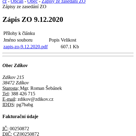
cz
-
Občan
-
Obec
-
Zápisy ze zasedání ZO
Zápisy ze zasedání ZO
Zápis ZO 9.12.2020
Přílohy k článku
Jméno souboru
Popis
Velikost
zapis-zo-9.12.2020.pdf
607.1 Kb
Obec Zdíkov
Zdíkov 215
38472 Zdíkov
Starosta:
Mgr. Roman Šebánek
Tel:
388 426 715
E-mail:
zdikov@zdikov.cz
IDDS:
pg7babg
Fakturační údaje
IČ:
00250872
DIČ:
CZ00250872