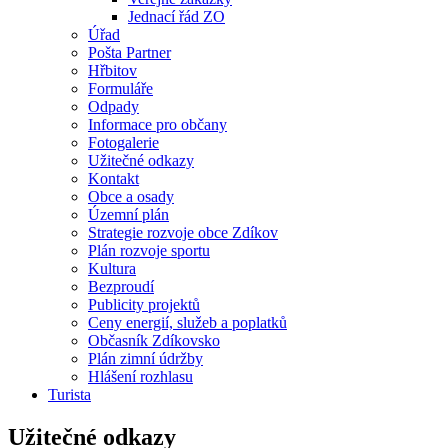
Jednací řád ZO
Úřad
Pošta Partner
Hřbitov
Formuláře
Odpady
Informace pro občany
Fotogalerie
Užitečné odkazy
Kontakt
Obce a osady
Územní plán
Strategie rozvoje obce Zdíkov
Plán rozvoje sportu
Kultura
Bezproudí
Publicity projektů
Ceny energií, služeb a poplatků
Občasník Zdíkovsko
Plán zimní údržby
Hlášení rozhlasu
Turista
Užitečné odkazy