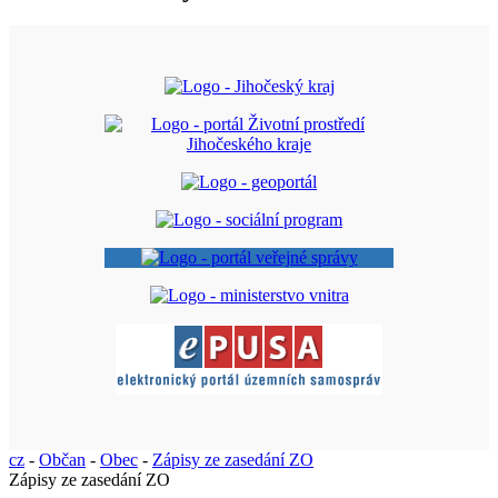
cz
-
Občan
-
Obec
-
Zápisy ze zasedání ZO
Zápisy ze zasedání ZO