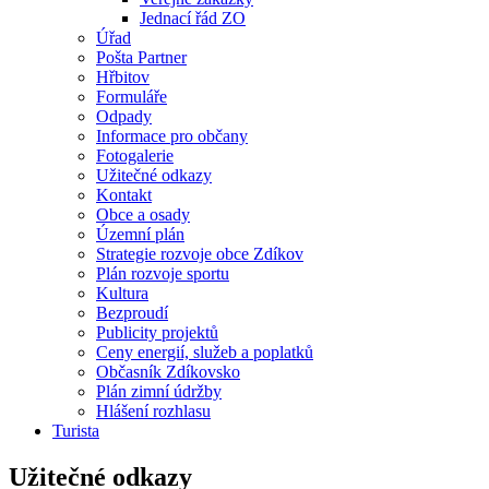
Jednací řád ZO
Úřad
Pošta Partner
Hřbitov
Formuláře
Odpady
Informace pro občany
Fotogalerie
Užitečné odkazy
Kontakt
Obce a osady
Územní plán
Strategie rozvoje obce Zdíkov
Plán rozvoje sportu
Kultura
Bezproudí
Publicity projektů
Ceny energií, služeb a poplatků
Občasník Zdíkovsko
Plán zimní údržby
Hlášení rozhlasu
Turista
Užitečné odkazy