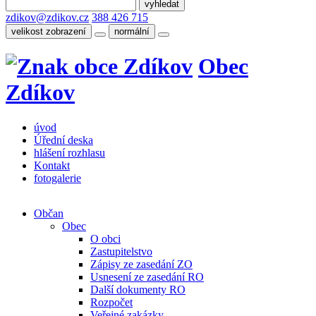
zdikov@zdikov.cz
388 426 715
velikost zobrazení
normální
Obec
Zdíkov
úvod
Úřední deska
hlášení rozhlasu
Kontakt
fotogalerie
Občan
Obec
O obci
Zastupitelstvo
Zápisy ze zasedání ZO
Usnesení ze zasedání RO
Další dokumenty RO
Rozpočet
Veřejné zakázky