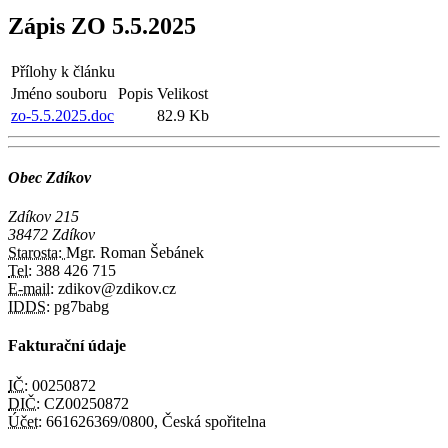
Zápis ZO 5.5.2025
Přílohy k článku
Jméno souboru
Popis
Velikost
zo-5.5.2025.doc
82.9 Kb
Obec Zdíkov
Zdíkov 215
38472 Zdíkov
Starosta:
Mgr. Roman Šebánek
Tel:
388 426 715
E-mail:
zdikov@zdikov.cz
IDDS:
pg7babg
Fakturační údaje
IČ:
00250872
DIČ:
CZ00250872
Účet:
661626369/0800, Česká spořitelna