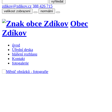
zdikov@zdikov.cz
388 426 715
velikost zobrazení
normální
Obec
Zdíkov
úvod
Úřední deska
hlášení rozhlasu
Kontakt
fotogalerie