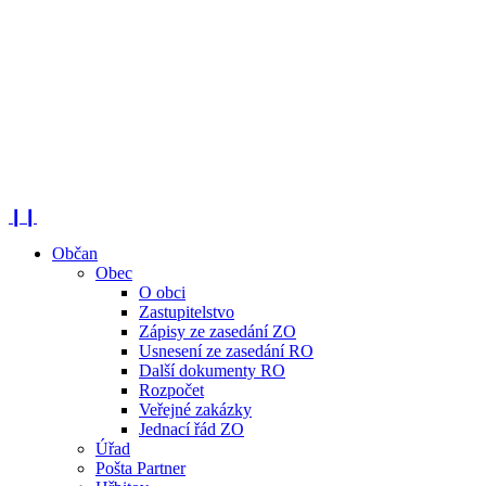
❙❙
Občan
Obec
O obci
Zastupitelstvo
Zápisy ze zasedání ZO
Usnesení ze zasedání RO
Další dokumenty RO
Rozpočet
Veřejné zakázky
Jednací řád ZO
Úřad
Pošta Partner