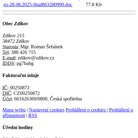
zo-28.08.2025-final863280990.doc
77.8 Kb
Obec Zdíkov
Zdíkov 215
38472 Zdíkov
Starosta:
Mgr. Roman Šebánek
Tel:
388 426 715
E-mail:
zdikov@zdikov.cz
IDDS:
pg7babg
Fakturační údaje
IČ:
00250872
DIČ:
CZ00250872
Účet:
661626369/0800, Česká spořitelna
Mapa webu
|
Nastavení cookies
Prohlášení o cookies
|
Prohlášení o
přístupnosti
|
RSS
Úřední hodiny