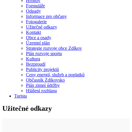
Hřbitov
Formuláře
Odpady
Informace pro občany
Fotogalerie
Užitečné odkazy
Kontakt
Obce a osady
Územní plán
Strategie rozvoje obce Zdíkov
Plán rozvoje sportu
Kultura
Bezproudí
Publicity projektů
Ceny energií, služeb a poplatků
Občasník Zdíkovsko
Plán zimní údržby
Hlášení rozhlasu
Turista
Užitečné odkazy