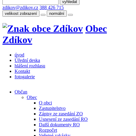
zdikov@zdikov.cz
388 426 715
velikost zobrazení
normální
Obec
Zdíkov
úvod
Úřední deska
hlášení rozhlasu
Kontakt
fotogalerie
Občan
Obec
O obci
Zastupitelstvo
Zápisy ze zasedání ZO
Usnesení ze zasedání RO
Další dokumenty RO
Rozpočet
Veřejné zakázky