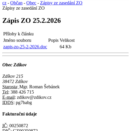
cz
-
Občan
-
Obec
-
Zápisy ze zasedání ZO
Zápisy ze zasedání ZO
Zápis ZO 25.2.2026
Přílohy k článku
Jméno souboru
Popis
Velikost
zapis-zo-25-2-2026.doc
64 Kb
Obec Zdíkov
Zdíkov 215
38472 Zdíkov
Starosta:
Mgr. Roman Šebánek
Tel:
388 426 715
E-mail:
zdikov@zdikov.cz
IDDS:
pg7babg
Fakturační údaje
IČ:
00250872
DIČ:
CZ00250872