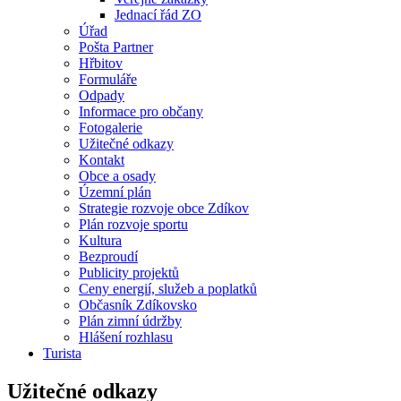
Jednací řád ZO
Úřad
Pošta Partner
Hřbitov
Formuláře
Odpady
Informace pro občany
Fotogalerie
Užitečné odkazy
Kontakt
Obce a osady
Územní plán
Strategie rozvoje obce Zdíkov
Plán rozvoje sportu
Kultura
Bezproudí
Publicity projektů
Ceny energií, služeb a poplatků
Občasník Zdíkovsko
Plán zimní údržby
Hlášení rozhlasu
Turista
Užitečné odkazy