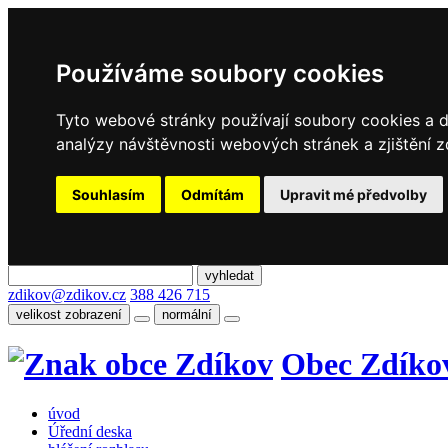
Používáme soubory cookies
Tyto webové stránky používají soubory cookies a da
analýzy návštěvnosti webových stránek a zjištění z
Souhlasím
Odmítám
Upravit mé předvolby
zdikov@zdikov.cz
388 426 715
velikost zobrazení
normální
Obec Zdíko
úvod
Úřední deska