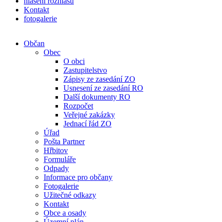
hlášení rozhlasu
Kontakt
fotogalerie
Občan
Obec
O obci
Zastupitelstvo
Zápisy ze zasedání ZO
Usnesení ze zasedání RO
Další dokumenty RO
Rozpočet
Veřejné zakázky
Jednací řád ZO
Úřad
Pošta Partner
Hřbitov
Formuláře
Odpady
Informace pro občany
Fotogalerie
Užitečné odkazy
Kontakt
Obce a osady
Územní plán