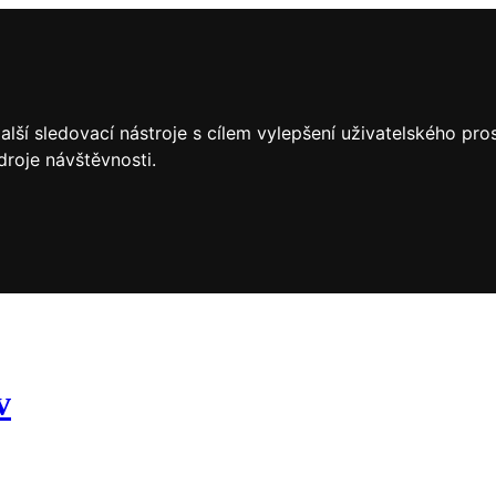
lší sledovací nástroje s cílem vylepšení uživatelského pr
droje návštěvnosti.
v