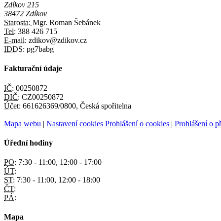
Zdíkov 215
38472 Zdíkov
Starosta:
Mgr. Roman Šebánek
Tel:
388 426 715
E-mail:
zdikov@zdikov.cz
IDDS:
pg7babg
Fakturační údaje
IČ:
00250872
DIČ:
CZ00250872
Účet:
661626369/0800, Česká spořitelna
Mapa webu
|
Nastavení cookies
Prohlášení o cookies
|
Prohlášení o př
Úřední hodiny
PO:
7:30 - 11:00, 12:00 - 17:00
ÚT:
ST:
7:30 - 11:00, 12:00 - 18:00
ČT:
PÁ:
Mapa