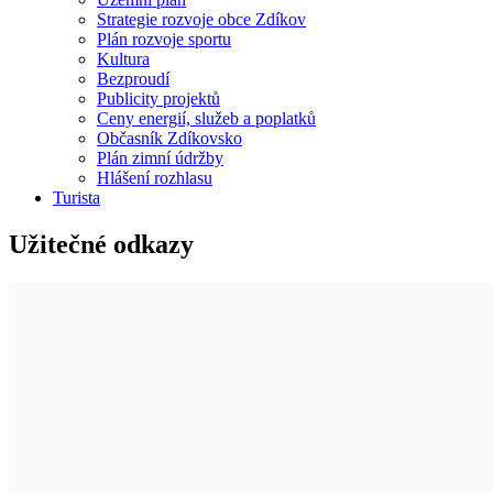
Strategie rozvoje obce Zdíkov
Plán rozvoje sportu
Kultura
Bezproudí
Publicity projektů
Ceny energií, služeb a poplatků
Občasník Zdíkovsko
Plán zimní údržby
Hlášení rozhlasu
Turista
Užitečné odkazy