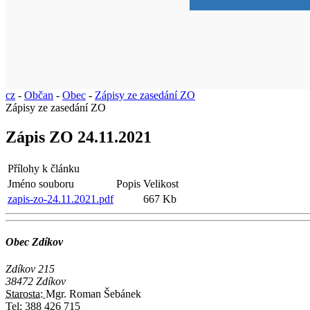
cz
-
Občan
-
Obec
-
Zápisy ze zasedání ZO
Zápisy ze zasedání ZO
Zápis ZO 24.11.2021
Přílohy k článku
Jméno souboru
Popis
Velikost
zapis-zo-24.11.2021.pdf
667 Kb
Obec Zdíkov
Zdíkov 215
38472 Zdíkov
Starosta:
Mgr. Roman Šebánek
Tel:
388 426 715