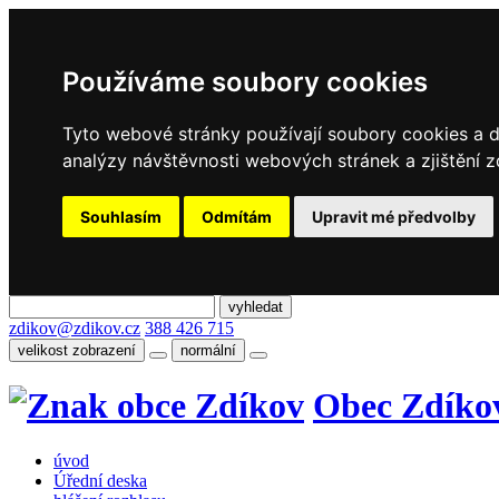
Používáme soubory cookies
Tyto webové stránky používají soubory cookies a da
analýzy návštěvnosti webových stránek a zjištění z
Souhlasím
Odmítám
Upravit mé předvolby
zdikov@zdikov.cz
388 426 715
velikost zobrazení
normální
Obec Zdíko
úvod
Úřední deska