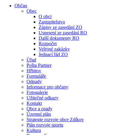
Občan
Obec
O obci
Zastupitelstvo
Zápisy ze zasedání ZO
Usnesení ze zasedání RO
Další dokumenty RO
Rozpočet
Veřejné zakázky
Jednací řád ZO
Úřad
Pošta Partner
Hřbitov
Formuláře
Odpady
Informace pro občany
Fotogalerie
Užitečné odkazy
Kontakt
Obce a osady
Územní plán
Strategie rozvoje obce Zdíkov
Plán rozvoje sportu
Kultura