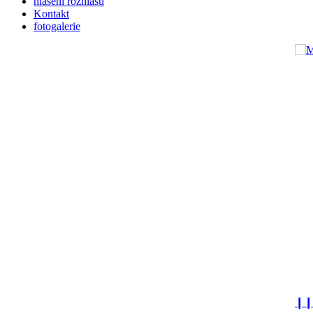
hlášení rozhlasu
Kontakt
fotogalerie
❙❙