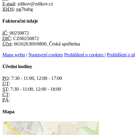
E-mail:
zdikov@zdikov.cz
IDDS:
pg7babg
Fakturační údaje
IČ:
00250872
DIČ:
CZ00250872
Účet:
661626369/0800, Česká spořitelna
Mapa webu
|
Nastavení cookies
Prohlášení o cookies
|
Prohlášení o př
Úřední hodiny
PO:
7:30 - 11:00, 12:00 - 17:00
ÚT:
ST:
7:30 - 11:00, 12:00 - 18:00
ČT:
PÁ:
Mapa