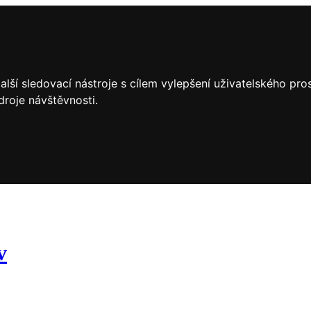
lší sledovací nástroje s cílem vylepšení uživatelského pr
droje návštěvnosti.
v