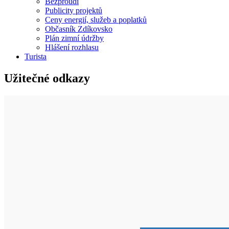
Bezproudí
Publicity projektů
Ceny energií, služeb a poplatků
Občasník Zdíkovsko
Plán zimní údržby
Hlášení rozhlasu
Turista
Užitečné odkazy