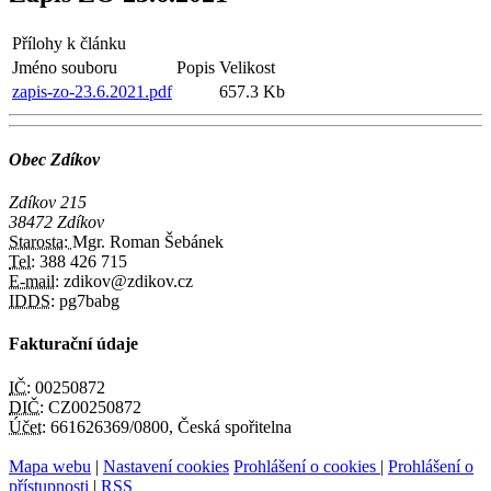
Přílohy k článku
Jméno souboru
Popis
Velikost
zapis-zo-23.6.2021.pdf
657.3 Kb
Obec Zdíkov
Zdíkov 215
38472 Zdíkov
Starosta:
Mgr. Roman Šebánek
Tel:
388 426 715
E-mail:
zdikov@zdikov.cz
IDDS:
pg7babg
Fakturační údaje
IČ:
00250872
DIČ:
CZ00250872
Účet:
661626369/0800, Česká spořitelna
Mapa webu
|
Nastavení cookies
Prohlášení o cookies
|
Prohlášení o
přístupnosti
|
RSS