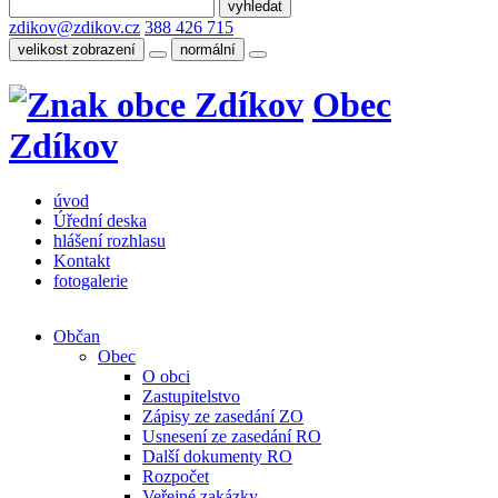
zdikov@zdikov.cz
388 426 715
velikost zobrazení
normální
Obec
Zdíkov
úvod
Úřední deska
hlášení rozhlasu
Kontakt
fotogalerie
Občan
Obec
O obci
Zastupitelstvo
Zápisy ze zasedání ZO
Usnesení ze zasedání RO
Další dokumenty RO
Rozpočet
Veřejné zakázky