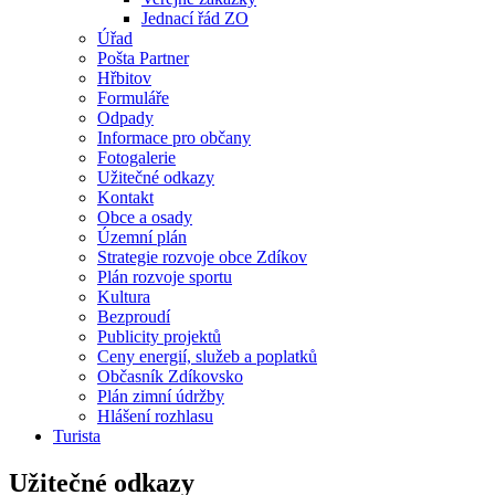
Jednací řád ZO
Úřad
Pošta Partner
Hřbitov
Formuláře
Odpady
Informace pro občany
Fotogalerie
Užitečné odkazy
Kontakt
Obce a osady
Územní plán
Strategie rozvoje obce Zdíkov
Plán rozvoje sportu
Kultura
Bezproudí
Publicity projektů
Ceny energií, služeb a poplatků
Občasník Zdíkovsko
Plán zimní údržby
Hlášení rozhlasu
Turista
Užitečné odkazy