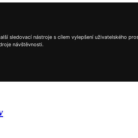
lší sledovací nástroje s cílem vylepšení uživatelského pr
droje návštěvnosti.
v