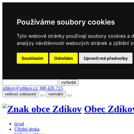
Používáme soubory cookies
Tyto webové stránky používají soubory cookies a da
analýzy návštěvnosti webových stránek a zjištění z
Souhlasím
Odmítám
Upravit mé předvolby
zdikov@zdikov.cz
388 426 715
velikost zobrazení
normální
Obec Zdíko
úvod
Úřední deska