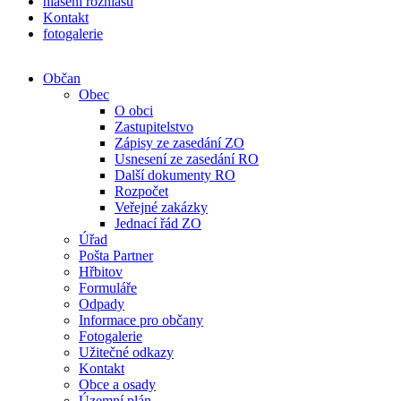
hlášení rozhlasu
Kontakt
fotogalerie
Občan
Obec
O obci
Zastupitelstvo
Zápisy ze zasedání ZO
Usnesení ze zasedání RO
Další dokumenty RO
Rozpočet
Veřejné zakázky
Jednací řád ZO
Úřad
Pošta Partner
Hřbitov
Formuláře
Odpady
Informace pro občany
Fotogalerie
Užitečné odkazy
Kontakt
Obce a osady
Územní plán