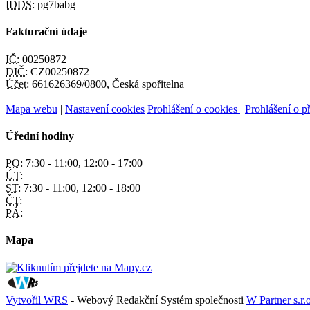
IDDS:
pg7babg
Fakturační údaje
IČ:
00250872
DIČ:
CZ00250872
Účet:
661626369/0800, Česká spořitelna
Mapa webu
|
Nastavení cookies
Prohlášení o cookies
|
Prohlášení o př
Úřední hodiny
PO:
7:30 - 11:00, 12:00 - 17:00
ÚT:
ST:
7:30 - 11:00, 12:00 - 18:00
ČT:
PÁ:
Mapa
Vytvořil WRS
- Webový Redakční Systém společnosti
W Partner s.r.o