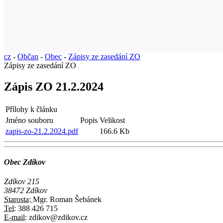
cz
-
Občan
-
Obec
-
Zápisy ze zasedání ZO
Zápisy ze zasedání ZO
Zápis ZO 21.2.2024
Přílohy k článku
Jméno souboru
Popis
Velikost
zapis-zo-21.2.2024.pdf
166.6 Kb
Obec Zdíkov
Zdíkov 215
38472 Zdíkov
Starosta:
Mgr. Roman Šebánek
Tel:
388 426 715
E-mail:
zdikov@zdikov.cz