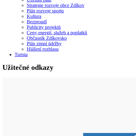
Strategie rozvoje obce Zdíkov
Plán rozvoje sportu
Kultura
Bezproudí
Publicity projektů
Ceny energií, služeb a poplatků
Občasník Zdíkovsko
Plán zimní údržby
Hlášení rozhlasu
Turista
Užitečné odkazy