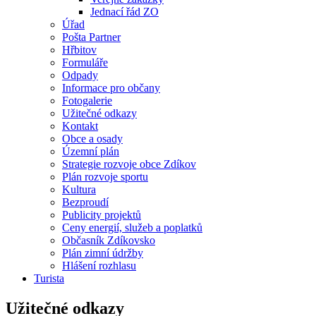
Jednací řád ZO
Úřad
Pošta Partner
Hřbitov
Formuláře
Odpady
Informace pro občany
Fotogalerie
Užitečné odkazy
Kontakt
Obce a osady
Územní plán
Strategie rozvoje obce Zdíkov
Plán rozvoje sportu
Kultura
Bezproudí
Publicity projektů
Ceny energií, služeb a poplatků
Občasník Zdíkovsko
Plán zimní údržby
Hlášení rozhlasu
Turista
Užitečné odkazy