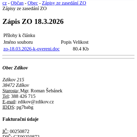
cz
-
Občan
-
Obec
-
Zápisy ze zasedání ZO
Zápisy ze zasedání ZO
Zápis ZO 18.3.2026
Přílohy k článku
Jméno souboru
Popis
Velikost
zo-18.03.2026-k-overeni.doc
80.4 Kb
Obec Zdíkov
Zdíkov 215
38472 Zdíkov
Starosta:
Mgr. Roman Šebánek
Tel:
388 426 715
E-mail:
zdikov@zdikov.cz
IDDS:
pg7babg
Fakturační údaje
IČ:
00250872
DIČ:
CZ00250872