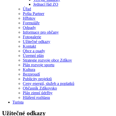
Jednací řád ZO
Úřad
Pošta Partner
Hřbitov
Formuláře
Odpady
Informace pro občany
Fotogalerie
Užitečné odkazy
Kontakt
Obce a osady
Územní plán
Strategie rozvoje obce Zdíkov
Plán rozvoje sportu
Kultura
Bezproudí
Publicity projektů
Ceny energií, služeb a poplatků
Občasník Zdíkovsko
Plán zimní údržby
Hlášení rozhlasu
Turista
Užitečné odkazy