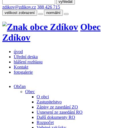
zdikov@zdikov.cz
388 426 715
velikost zobrazení
normální
Obec
Zdíkov
úvod
Úřední deska
hlášení rozhlasu
Kontakt
fotogalerie
Občan
Obec
O obci
Zastupitelstvo
Zápisy ze zasedání ZO
Usnesení ze zasedání RO
Další dokumenty RO
Rozpočet
Veřejné zakázky