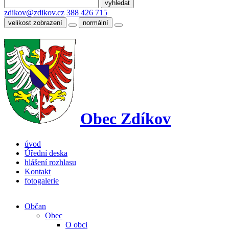
zdikov@zdikov.cz
388 426 715
velikost zobrazení
normální
Obec Zdíkov
úvod
Úřední deska
hlášení rozhlasu
Kontakt
fotogalerie
Občan
Obec
O obci