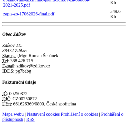
Kb
2021-2025.pdf
349.6
zapis-zo-17062026-final.pdf
Kb
Obec Zdíkov
Zdíkov 215
38472 Zdíkov
Starosta:
Mgr. Roman Šebánek
Tel:
388 426 715
E-mail:
zdikov@zdikov.cz
IDDS:
pg7babg
Fakturační údaje
IČ:
00250872
DIČ:
CZ00250872
Účet:
661626369/0800, Česká spořitelna
Mapa webu
|
Nastavení cookies
Prohlášení o cookies
|
Prohlášení o
přístupnosti
|
RSS