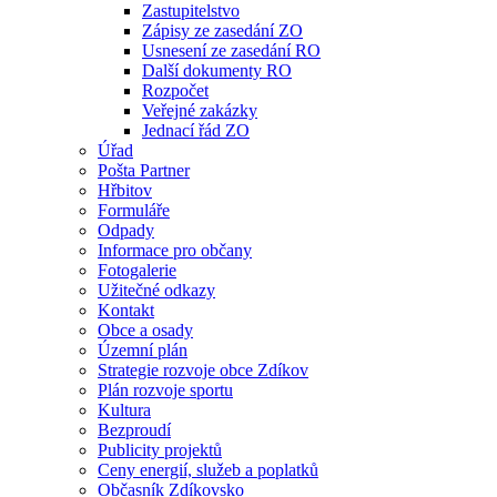
Zastupitelstvo
Zápisy ze zasedání ZO
Usnesení ze zasedání RO
Další dokumenty RO
Rozpočet
Veřejné zakázky
Jednací řád ZO
Úřad
Pošta Partner
Hřbitov
Formuláře
Odpady
Informace pro občany
Fotogalerie
Užitečné odkazy
Kontakt
Obce a osady
Územní plán
Strategie rozvoje obce Zdíkov
Plán rozvoje sportu
Kultura
Bezproudí
Publicity projektů
Ceny energií, služeb a poplatků
Občasník Zdíkovsko