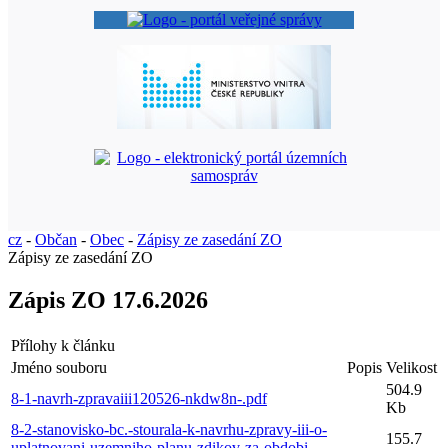
cz
-
Občan
-
Obec
-
Zápisy ze zasedání ZO
Zápisy ze zasedání ZO
Zápis ZO 17.6.2026
Přílohy k článku
Jméno souboru
Popis
Velikost
504.9
8-1-navrh-zpravaiii120526-nkdw8n-.pdf
Kb
8-2-stanovisko-bc.-stourala-k-navrhu-zpravy-iii-o-
155.7
uplatnovani-uzemniho-planu-zdikov-za-obdobi-