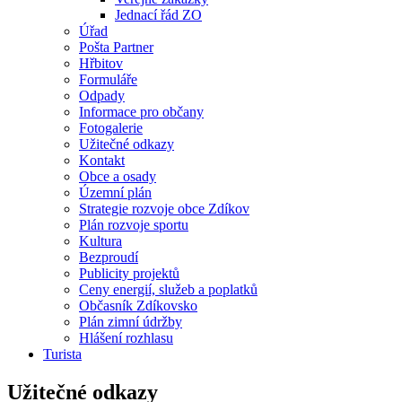
Jednací řád ZO
Úřad
Pošta Partner
Hřbitov
Formuláře
Odpady
Informace pro občany
Fotogalerie
Užitečné odkazy
Kontakt
Obce a osady
Územní plán
Strategie rozvoje obce Zdíkov
Plán rozvoje sportu
Kultura
Bezproudí
Publicity projektů
Ceny energií, služeb a poplatků
Občasník Zdíkovsko
Plán zimní údržby
Hlášení rozhlasu
Turista
Užitečné odkazy