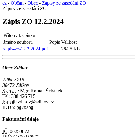
cz
-
Občan
-
Obec
-
Zápisy ze zasedání ZO
Zápisy ze zasedání ZO
Zápis ZO 12.2.2024
Přílohy k článku
Jméno souboru
Popis
Velikost
zapis-zo-12.2.2024.pdf
284.5 Kb
Obec Zdíkov
Zdíkov 215
38472 Zdíkov
Starosta:
Mgr. Roman Šebánek
Tel:
388 426 715
E-mail:
zdikov@zdikov.cz
IDDS:
pg7babg
Fakturační údaje
IČ:
00250872
DIČ:
CZ00250872