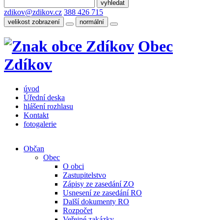
zdikov@zdikov.cz
388 426 715
velikost zobrazení
normální
Obec
Zdíkov
úvod
Úřední deska
hlášení rozhlasu
Kontakt
fotogalerie
Občan
Obec
O obci
Zastupitelstvo
Zápisy ze zasedání ZO
Usnesení ze zasedání RO
Další dokumenty RO
Rozpočet
Veřejné zakázky