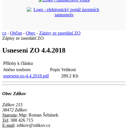
cz
-
Občan
-
Obec
-
Zápisy ze zasedání ZO
Zápisy ze zasedání ZO
Usnesení ZO 4.4.2018
Přílohy k článku
Jméno souboru
Popis
Velikost
usneseni-zo-4.4.2018.pdf
289.2 Kb
Obec Zdíkov
Zdíkov 215
38472 Zdíkov
Starosta:
Mgr. Roman Šebánek
Tel:
388 426 715
E-mail:
zdikov@zdikov.cz