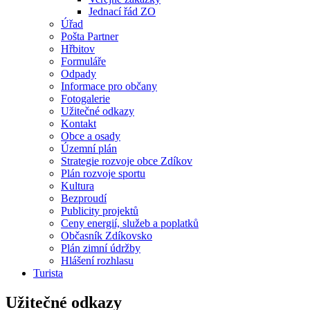
Jednací řád ZO
Úřad
Pošta Partner
Hřbitov
Formuláře
Odpady
Informace pro občany
Fotogalerie
Užitečné odkazy
Kontakt
Obce a osady
Územní plán
Strategie rozvoje obce Zdíkov
Plán rozvoje sportu
Kultura
Bezproudí
Publicity projektů
Ceny energií, služeb a poplatků
Občasník Zdíkovsko
Plán zimní údržby
Hlášení rozhlasu
Turista
Užitečné odkazy