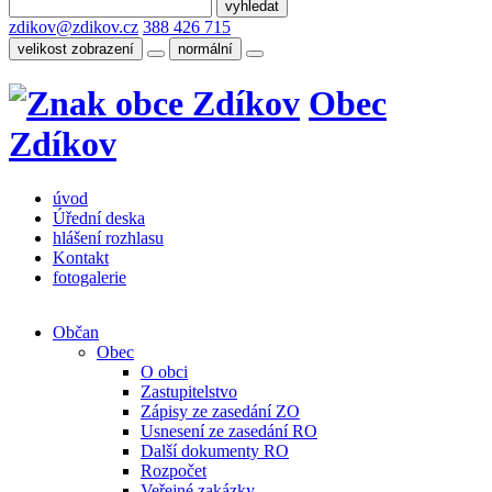
zdikov@zdikov.cz
388 426 715
velikost zobrazení
normální
Obec
Zdíkov
úvod
Úřední deska
hlášení rozhlasu
Kontakt
fotogalerie
Občan
Obec
O obci
Zastupitelstvo
Zápisy ze zasedání ZO
Usnesení ze zasedání RO
Další dokumenty RO
Rozpočet
Veřejné zakázky