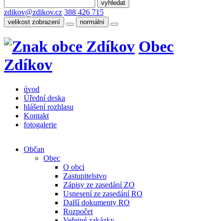
zdikov@zdikov.cz
388 426 715
velikost zobrazení
normální
Obec
Zdíkov
úvod
Úřední deska
hlášení rozhlasu
Kontakt
fotogalerie
Občan
Obec
O obci
Zastupitelstvo
Zápisy ze zasedání ZO
Usnesení ze zasedání RO
Další dokumenty RO
Rozpočet
Veřejné zakázky