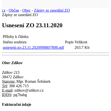
cz
-
Občan
-
Obec
-
Zápisy ze zasedání ZO
Zápisy ze zasedání ZO
Usnesení ZO 23.11.2020
Přílohy k článku
Jméno souboru
Popis
Velikost
usneseni-zo-23.11.2020998807898.pdf
263.7 Kb
Obec Zdíkov
Zdíkov 215
38472 Zdíkov
Starosta:
Mgr. Roman Šebánek
Tel:
388 426 715
E-mail:
zdikov@zdikov.cz
IDDS:
pg7babg
Fakturační údaje