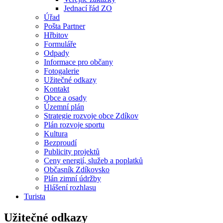
Jednací řád ZO
Úřad
Pošta Partner
Hřbitov
Formuláře
Odpady
Informace pro občany
Fotogalerie
Užitečné odkazy
Kontakt
Obce a osady
Územní plán
Strategie rozvoje obce Zdíkov
Plán rozvoje sportu
Kultura
Bezproudí
Publicity projektů
Ceny energií, služeb a poplatků
Občasník Zdíkovsko
Plán zimní údržby
Hlášení rozhlasu
Turista
Užitečné odkazy