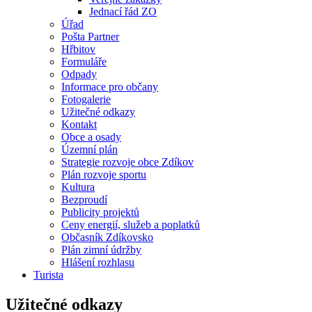
Jednací řád ZO
Úřad
Pošta Partner
Hřbitov
Formuláře
Odpady
Informace pro občany
Fotogalerie
Užitečné odkazy
Kontakt
Obce a osady
Územní plán
Strategie rozvoje obce Zdíkov
Plán rozvoje sportu
Kultura
Bezproudí
Publicity projektů
Ceny energií, služeb a poplatků
Občasník Zdíkovsko
Plán zimní údržby
Hlášení rozhlasu
Turista
Užitečné odkazy