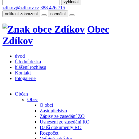
zdikov@zdikov.cz
388 426 715
velikost zobrazení
normální
Obec
Zdíkov
úvod
Úřední deska
hlášení rozhlasu
Kontakt
fotogalerie
Občan
Obec
O obci
Zastupitelstvo
Zápisy ze zasedání ZO
Usnesení ze zasedání RO
Další dokumenty RO
Rozpočet
Veřejné zakázky