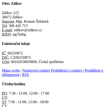
Obec Zdíkov
Zdíkov 215
38472 Zdíkov
Starosta:
Mgr. Roman Šebánek
Tel:
388 426 715
E-mail:
zdikov@zdikov.cz
IDDS:
pg7babg
Fakturační údaje
IČ:
00250872
DIČ:
CZ00250872
Účet:
661626369/0800, Česká spořitelna
Mapa webu
|
Nastavení cookies
Prohlášení o cookies
|
Prohlášení o
přístupnosti
|
RSS
Úřední hodiny
PO:
7:30 - 11:00, 12:00 - 17:00
ÚT:
ST:
7:30 - 11:00, 12:00 - 18:00
ČT: