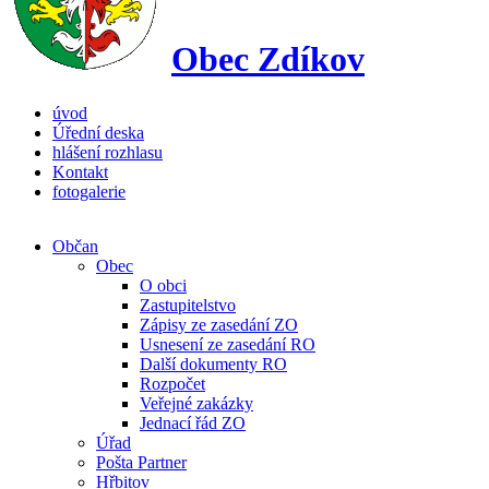
Obec Zdíkov
úvod
Úřední deska
hlášení rozhlasu
Kontakt
fotogalerie
Občan
Obec
O obci
Zastupitelstvo
Zápisy ze zasedání ZO
Usnesení ze zasedání RO
Další dokumenty RO
Rozpočet
Veřejné zakázky
Jednací řád ZO
Úřad
Pošta Partner
Hřbitov