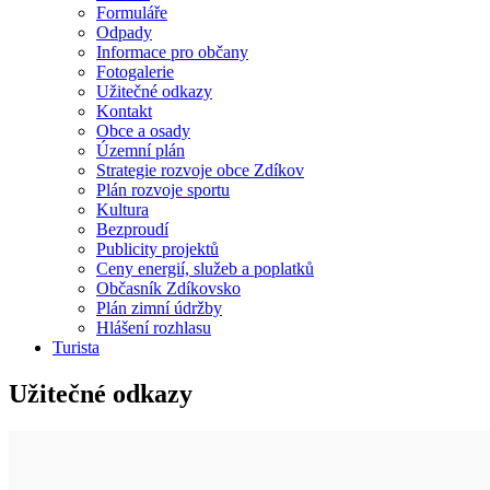
Formuláře
Odpady
Informace pro občany
Fotogalerie
Užitečné odkazy
Kontakt
Obce a osady
Územní plán
Strategie rozvoje obce Zdíkov
Plán rozvoje sportu
Kultura
Bezproudí
Publicity projektů
Ceny energií, služeb a poplatků
Občasník Zdíkovsko
Plán zimní údržby
Hlášení rozhlasu
Turista
Užitečné odkazy