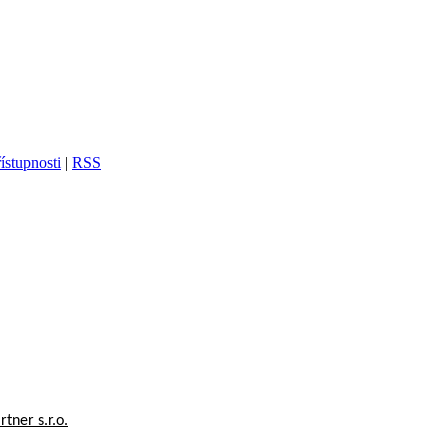
ístupnosti
|
RSS
tner s.r.o.