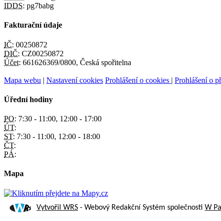
IDDS:
pg7babg
Fakturační údaje
IČ:
00250872
DIČ:
CZ00250872
Účet:
661626369/0800, Česká spořitelna
Mapa webu
|
Nastavení cookies
Prohlášení o cookies
|
Prohlášení o př
Úřední hodiny
PO:
7:30 - 11:00, 12:00 - 17:00
ÚT:
ST:
7:30 - 11:00, 12:00 - 18:00
ČT:
PÁ:
Mapa
Vytvořil WRS
- Webový Redakční Systém společnosti
W Par