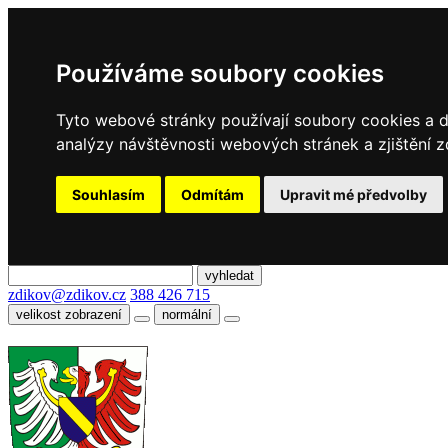
Používáme soubory cookies
Tyto webové stránky používají soubory cookies a da
analýzy návštěvnosti webových stránek a zjištění z
Souhlasím
Odmítám
Upravit mé předvolby
zdikov@zdikov.cz
388 426 715
velikost zobrazení
normální