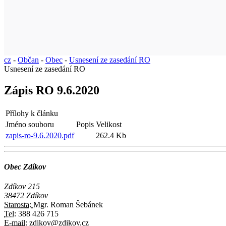
cz
-
Občan
-
Obec
-
Usnesení ze zasedání RO
Usnesení ze zasedání RO
Zápis RO 9.6.2020
Přílohy k článku
Jméno souboru
Popis
Velikost
zapis-ro-9.6.2020.pdf
262.4 Kb
Obec Zdíkov
Zdíkov 215
38472 Zdíkov
Starosta:
Mgr. Roman Šebánek
Tel:
388 426 715
E-mail:
zdikov@zdikov.cz