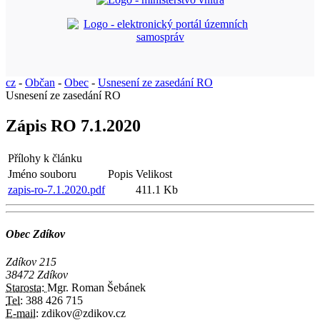
cz
-
Občan
-
Obec
-
Usnesení ze zasedání RO
Usnesení ze zasedání RO
Zápis RO 7.1.2020
Přílohy k článku
Jméno souboru
Popis
Velikost
zapis-ro-7.1.2020.pdf
411.1 Kb
Obec Zdíkov
Zdíkov 215
38472 Zdíkov
Starosta:
Mgr. Roman Šebánek
Tel:
388 426 715
E-mail:
zdikov@zdikov.cz