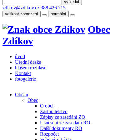
zdikov@zdikov.cz
388 426 715
velikost zobrazení
normální
Obec
Zdíkov
úvod
Úřední deska
hlášení rozhlasu
Kontakt
fotogalerie
Občan
Obec
O obci
Zastupitelstvo
Zápisy ze zasedání ZO
Usnesení ze zasedání RO
Další dokumenty RO
Rozpočet
Veřejné zakázky