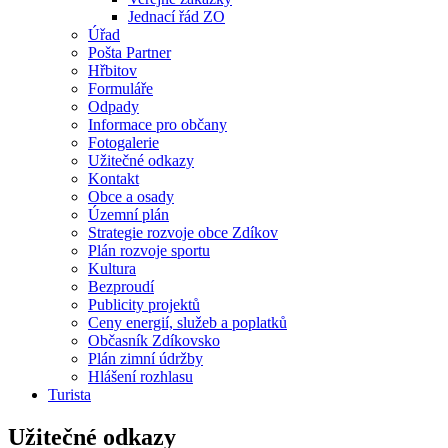
Jednací řád ZO
Úřad
Pošta Partner
Hřbitov
Formuláře
Odpady
Informace pro občany
Fotogalerie
Užitečné odkazy
Kontakt
Obce a osady
Územní plán
Strategie rozvoje obce Zdíkov
Plán rozvoje sportu
Kultura
Bezproudí
Publicity projektů
Ceny energií, služeb a poplatků
Občasník Zdíkovsko
Plán zimní údržby
Hlášení rozhlasu
Turista
Užitečné odkazy