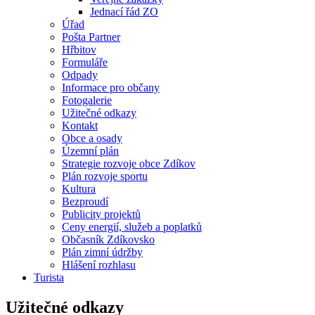
Jednací řád ZO
Úřad
Pošta Partner
Hřbitov
Formuláře
Odpady
Informace pro občany
Fotogalerie
Užitečné odkazy
Kontakt
Obce a osady
Územní plán
Strategie rozvoje obce Zdíkov
Plán rozvoje sportu
Kultura
Bezproudí
Publicity projektů
Ceny energií, služeb a poplatků
Občasník Zdíkovsko
Plán zimní údržby
Hlášení rozhlasu
Turista
Užitečné odkazy