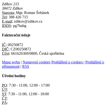
Zdíkov 215
38472 Zdíkov
Starosta:
Mgr. Roman Šebánek
Tel:
388 426 715
E-mail:
zdikov@zdikov.cz
IDDS:
pg7babg
Fakturační údaje
IČ:
00250872
DIČ:
CZ00250872
Účet:
661626369/0800, Česká spořitelna
Mapa webu
|
Nastavení cookies
Prohlášení o cookies
|
Prohlášení o
přístupnosti
|
RSS
Úřední hodiny
PO:
7:30 - 11:00, 12:00 - 17:00
ÚT:
ST:
7:30 - 11:00, 12:00 - 18:00
ČT:
PÁ: