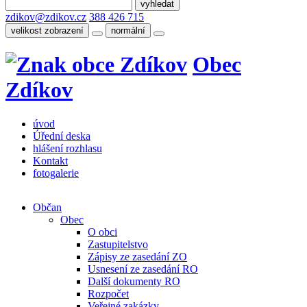
zdikov@zdikov.cz
388 426 715
velikost zobrazení
normální
Obec
Zdíkov
úvod
Úřední deska
hlášení rozhlasu
Kontakt
fotogalerie
Občan
Obec
O obci
Zastupitelstvo
Zápisy ze zasedání ZO
Usnesení ze zasedání RO
Další dokumenty RO
Rozpočet
Veřejné zakázky