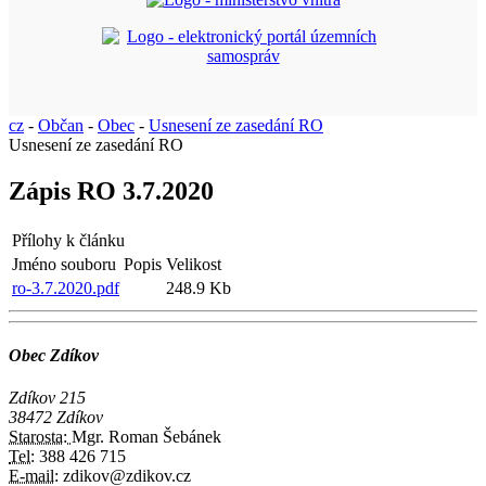
cz
-
Občan
-
Obec
-
Usnesení ze zasedání RO
Usnesení ze zasedání RO
Zápis RO 3.7.2020
Přílohy k článku
Jméno souboru
Popis
Velikost
ro-3.7.2020.pdf
248.9 Kb
Obec Zdíkov
Zdíkov 215
38472 Zdíkov
Starosta:
Mgr. Roman Šebánek
Tel:
388 426 715
E-mail:
zdikov@zdikov.cz