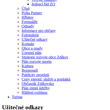
Jednací řád ZO
Úřad
Pošta Partner
Hřbitov
Formuláře
Odpady
Informace pro občany
Fotogalerie
Užitečné odkazy
Kontakt
Obce a osady
Územní plán
Strategie rozvoje obce Zdíkov
Plán rozvoje sportu
Kultura
Bezproudí
Publicity projektů
Ceny energií, služeb a poplatků
Občasník Zdíkovsko
Plán zimní údržby
Hlášení rozhlasu
Turista
Užitečné odkazy