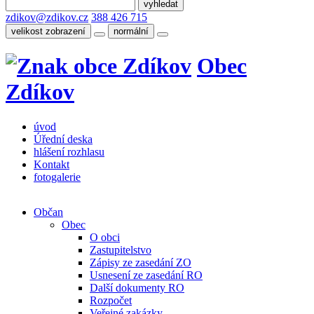
zdikov@zdikov.cz
388 426 715
velikost zobrazení
normální
Obec
Zdíkov
úvod
Úřední deska
hlášení rozhlasu
Kontakt
fotogalerie
Občan
Obec
O obci
Zastupitelstvo
Zápisy ze zasedání ZO
Usnesení ze zasedání RO
Další dokumenty RO
Rozpočet
Veřejné zakázky