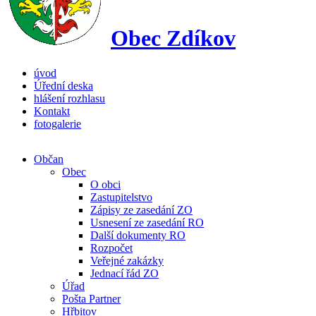
Obec Zdíkov
úvod
Úřední deska
hlášení rozhlasu
Kontakt
fotogalerie
Občan
Obec
O obci
Zastupitelstvo
Zápisy ze zasedání ZO
Usnesení ze zasedání RO
Další dokumenty RO
Rozpočet
Veřejné zakázky
Jednací řád ZO
Úřad
Pošta Partner
Hřbitov