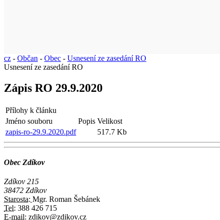
cz
-
Občan
-
Obec
-
Usnesení ze zasedání RO
Usnesení ze zasedání RO
Zápis RO 29.9.2020
Přílohy k článku
Jméno souboru
Popis
Velikost
zapis-ro-29.9.2020.pdf
517.7 Kb
Obec Zdíkov
Zdíkov 215
38472 Zdíkov
Starosta:
Mgr. Roman Šebánek
Tel:
388 426 715
E-mail:
zdikov@zdikov.cz