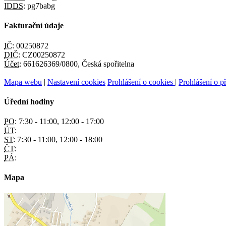
IDDS:
pg7babg
Fakturační údaje
IČ:
00250872
DIČ:
CZ00250872
Účet:
661626369/0800, Česká spořitelna
Mapa webu
|
Nastavení cookies
Prohlášení o cookies
|
Prohlášení o př
Úřední hodiny
PO:
7:30 - 11:00, 12:00 - 17:00
ÚT:
ST:
7:30 - 11:00, 12:00 - 18:00
ČT:
PÁ:
Mapa