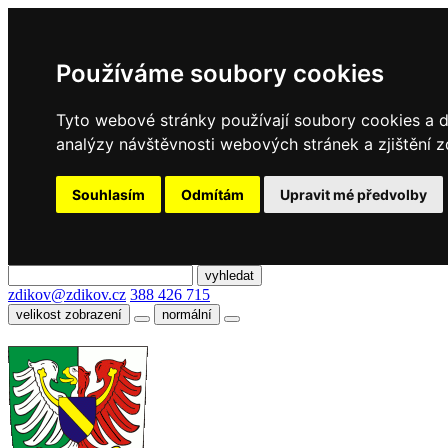
Používáme soubory cookies
Tyto webové stránky používají soubory cookies a da
analýzy návštěvnosti webových stránek a zjištění z
Souhlasím
Odmítám
Upravit mé předvolby
zdikov@zdikov.cz
388 426 715
velikost zobrazení
normální