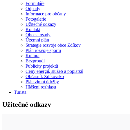
Formuláře
Odpady
Informace pro občany
Fotogalerie
Užitečné odkazy
Kontakt
Obce a osady
Územní plán
Strategie rozvoje obce Zdíkov
Plán rozvoje sportu
Kultura
Bezproudí
Publicity projektů
Ceny energií, služeb a poplatků
Občasník Zdíkovsko
Plán zimní údržby
Hlášení rozhlasu
Turista
Užitečné odkazy