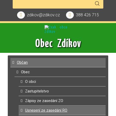
zdikov@zdikov.cz
388 426 715
Obec Zdíkov
Občan
Obec
O obci
Zastupitelstvo
Zápisy ze zasedání ZO
Usnesení ze zasedání RO