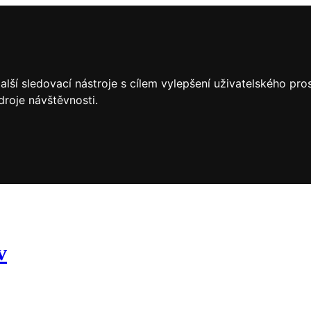
lší sledovací nástroje s cílem vylepšení uživatelského pr
droje návštěvnosti.
v