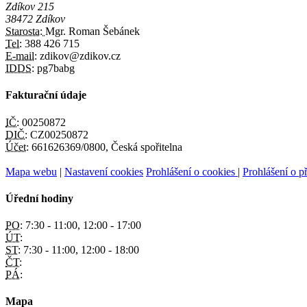
Zdíkov 215
38472 Zdíkov
Starosta:
Mgr. Roman Šebánek
Tel:
388 426 715
E-mail:
zdikov@zdikov.cz
IDDS:
pg7babg
Fakturační údaje
IČ:
00250872
DIČ:
CZ00250872
Účet:
661626369/0800, Česká spořitelna
Mapa webu
|
Nastavení cookies
Prohlášení o cookies
|
Prohlášení o př
Úřední hodiny
PO:
7:30 - 11:00, 12:00 - 17:00
ÚT:
ST:
7:30 - 11:00, 12:00 - 18:00
ČT:
PÁ:
Mapa