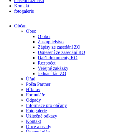
hlášení rozhlasu
Kontakt
fotogalerie
Občan
Obec
O obci
Zastupitelstvo
Zápisy ze zasedání ZO
Usnesení ze zasedání RO
Další dokumenty RO
Rozpočet
Veřejné zakázky
Jednací řád ZO
Úřad
Pošta Partner
Hřbitov
Formuláře
Odpady
Informace pro občany
Fotogalerie
Užitečné odkazy
Kontakt
Obce a osady
Územní plán