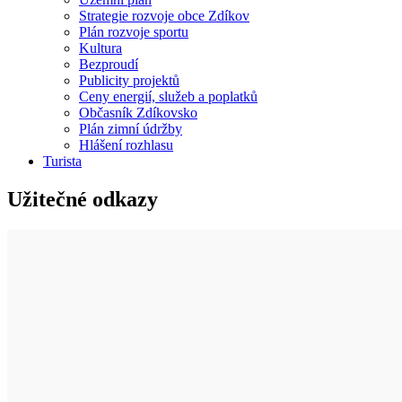
Strategie rozvoje obce Zdíkov
Plán rozvoje sportu
Kultura
Bezproudí
Publicity projektů
Ceny energií, služeb a poplatků
Občasník Zdíkovsko
Plán zimní údržby
Hlášení rozhlasu
Turista
Užitečné odkazy