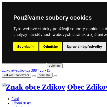
Používáme soubory cookies
Tyto webové stránky používají soubory cookies a da
analýzy návštěvnosti webových stránek a zjištění z
Souhlasím
Odmítám
Upravit mé předvolby
zdikov@zdikov.cz
388 426 715
velikost zobrazení
normální
Obec Zdíko
úvod
Úřední deska