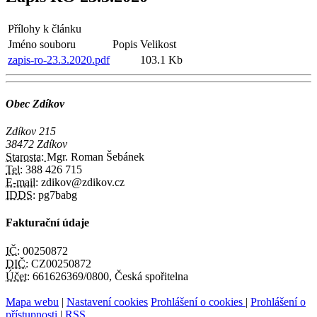
Přílohy k článku
Jméno souboru
Popis
Velikost
zapis-ro-23.3.2020.pdf
103.1 Kb
Obec Zdíkov
Zdíkov 215
38472 Zdíkov
Starosta:
Mgr. Roman Šebánek
Tel:
388 426 715
E-mail:
zdikov@zdikov.cz
IDDS:
pg7babg
Fakturační údaje
IČ:
00250872
DIČ:
CZ00250872
Účet:
661626369/0800, Česká spořitelna
Mapa webu
|
Nastavení cookies
Prohlášení o cookies
|
Prohlášení o
přístupnosti
|
RSS