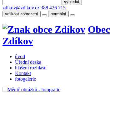
zdikov@zdikov.cz
388 426 715
velikost zobrazení
normální
Obec
Zdíkov
úvod
Úřední deska
hlášení rozhlasu
Kontakt
fotogalerie