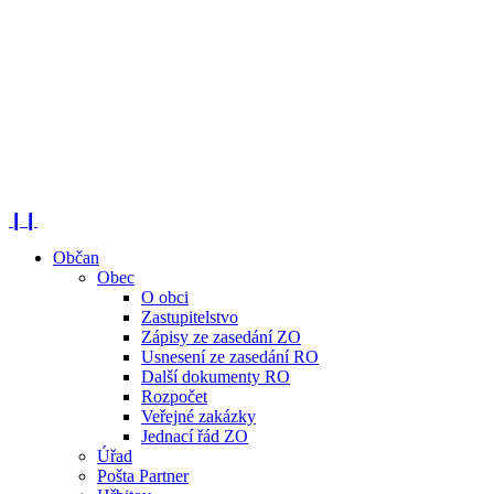
❙❙
Občan
Obec
O obci
Zastupitelstvo
Zápisy ze zasedání ZO
Usnesení ze zasedání RO
Další dokumenty RO
Rozpočet
Veřejné zakázky
Jednací řád ZO
Úřad
Pošta Partner