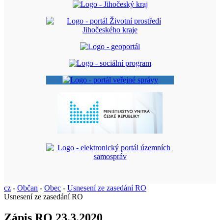
cz
-
Občan
-
Obec
-
Usnesení ze zasedání RO
Usnesení ze zasedání RO
Zápis RO 23.3.2020