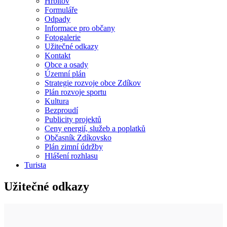
Hřbitov
Formuláře
Odpady
Informace pro občany
Fotogalerie
Užitečné odkazy
Kontakt
Obce a osady
Územní plán
Strategie rozvoje obce Zdíkov
Plán rozvoje sportu
Kultura
Bezproudí
Publicity projektů
Ceny energií, služeb a poplatků
Občasník Zdíkovsko
Plán zimní údržby
Hlášení rozhlasu
Turista
Užitečné odkazy