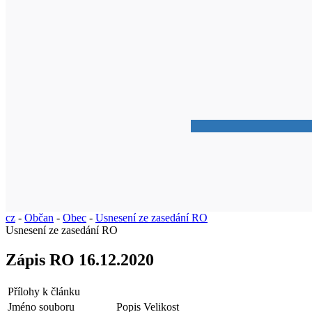
cz
-
Občan
-
Obec
-
Usnesení ze zasedání RO
Usnesení ze zasedání RO
Zápis RO 16.12.2020
Přílohy k článku
Jméno souboru
Popis
Velikost