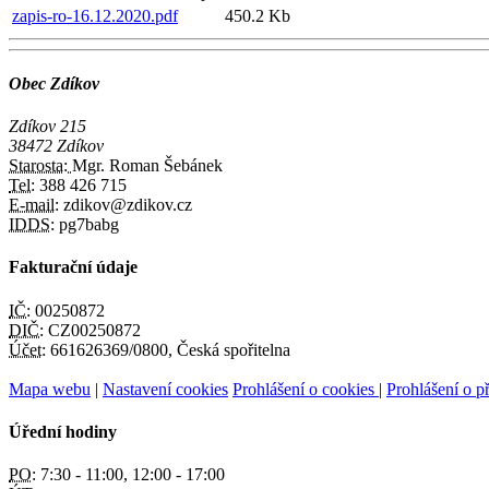
zapis-ro-16.12.2020.pdf
450.2 Kb
Obec Zdíkov
Zdíkov 215
38472 Zdíkov
Starosta:
Mgr. Roman Šebánek
Tel:
388 426 715
E-mail:
zdikov@zdikov.cz
IDDS:
pg7babg
Fakturační údaje
IČ:
00250872
DIČ:
CZ00250872
Účet:
661626369/0800, Česká spořitelna
Mapa webu
|
Nastavení cookies
Prohlášení o cookies
|
Prohlášení o př
Úřední hodiny
PO:
7:30 - 11:00, 12:00 - 17:00