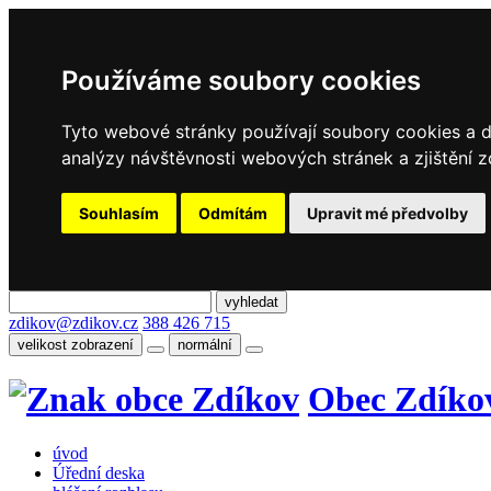
Používáme soubory cookies
Tyto webové stránky používají soubory cookies a da
analýzy návštěvnosti webových stránek a zjištění z
Souhlasím
Odmítám
Upravit mé předvolby
zdikov@zdikov.cz
388 426 715
velikost zobrazení
normální
Obec Zdíko
úvod
Úřední deska