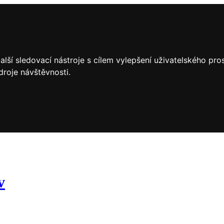
lší sledovací nástroje s cílem vylepšení uživatelského pr
droje návštěvnosti.
v