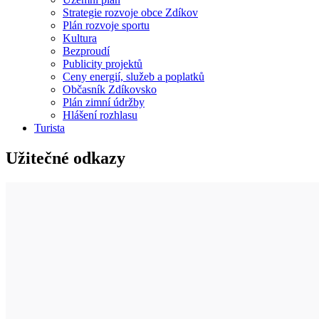
Strategie rozvoje obce Zdíkov
Plán rozvoje sportu
Kultura
Bezproudí
Publicity projektů
Ceny energií, služeb a poplatků
Občasník Zdíkovsko
Plán zimní údržby
Hlášení rozhlasu
Turista
Užitečné odkazy