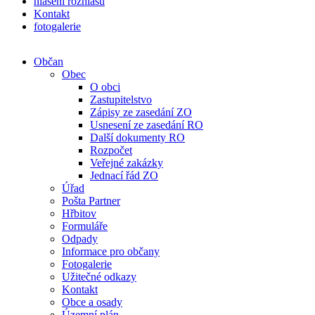
hlášení rozhlasu
Kontakt
fotogalerie
Občan
Obec
O obci
Zastupitelstvo
Zápisy ze zasedání ZO
Usnesení ze zasedání RO
Další dokumenty RO
Rozpočet
Veřejné zakázky
Jednací řád ZO
Úřad
Pošta Partner
Hřbitov
Formuláře
Odpady
Informace pro občany
Fotogalerie
Užitečné odkazy
Kontakt
Obce a osady
Územní plán